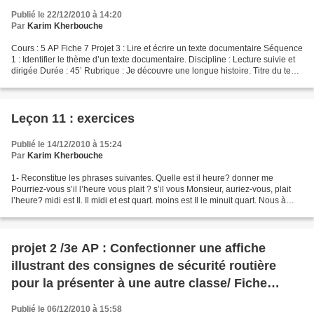
Publié le 22/12/2010 à 14:20
Par
Karim Kherbouche
Cours : 5 AP Fiche 7 Projet 3 : Lire et écrire un texte documentaire Séquence
1 : Identifier le thème d’un texte documentaire. Discipline : Lecture suivie et
dirigée Durée : 45’ Rubrique : Je découvre une longue histoire. Titre du texte
de support : Le...
Leçon 11 : exercices
Publié le 14/12/2010 à 15:24
Par
Karim Kherbouche
1- Reconstitue les phrases suivantes. Quelle est il heure? donner me
Pourriez-vous s’il l’heure vous plait ? s’il vous Monsieur, auriez-vous, plait
l’heure? midi est Il. Il midi et est quart. moins est Il le minuit quart. Nous à
moins huit heures le quart...
projet 2 /3e AP : Confectionner une affiche
illustrant des consignes de sécurité routière
pour la présenter à une autre classe/ Fiche
technique
Publié le 06/12/2010 à 15:58