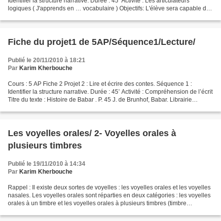
Identifier la structure narrative. Durée : 45’ Activité : Les articulateurs
logiques ( J'apprends en … vocabulaire ) Objectifs: L'élève sera capable de
reconnaître et d’employer des...
Fiche du projet1 de 5AP/Séquence1/Lecture/
Publié le 20/11/2010 à 18:21
Par
Karim Kherbouche
Cours : 5 AP Fiche 2 Projet 2 : Lire et écrire des contes. Séquence 1 :
Identifier la structure narrative. Durée : 45’ Activité : Compréhension de l’écrit
Titre du texte : Histoire de Babar . P. 45 J. de Brunhof, Babar. Librairie
Hachette. Compétence...
Les voyelles orales/ 2- Voyelles orales à
plusieurs timbres
Publié le 19/11/2010 à 14:34
Par
Karim Kherbouche
Rappel : Il existe deux sortes de voyelles : les voyelles orales et les voyelles
nasales. Les voyelles orales sont réparties en deux catégories : les voyelles
orales à un timbre et les voyelles orales à plusieurs timbres (timbre
ouvert/fermé, timbre antérieur/postérieur)....