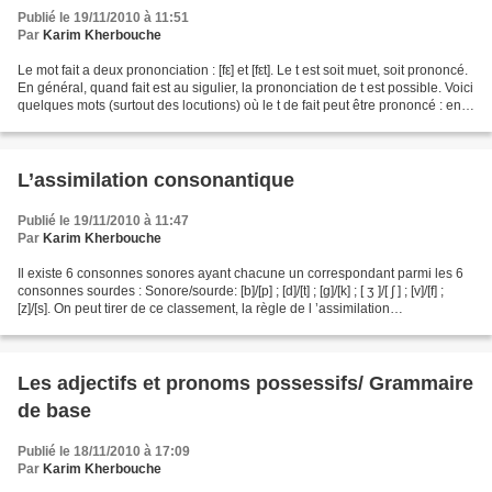
Publié le 19/11/2010 à 11:51
Par
Karim Kherbouche
Le mot fait a deux prononciation : [fε] et [fεt]. Le t est soit muet, soit prononcé.
En général, quand fait est au sigulier, la prononciation de t est possible. Voici
quelques mots (surtout des locutions) où le t de fait peut être prononcé : en
fait ,...
L’assimilation consonantique
Publié le 19/11/2010 à 11:47
Par
Karim Kherbouche
Il existe 6 consonnes sonores ayant chacune un correspondant parmi les 6
consonnes sourdes : Sonore/sourde: [b]/[p] ; [d]/[t] ; [g]/[k] ; [ ʒ ]/[ ∫ ] ; [v]/[f] ;
[z]/[s]. On peut tirer de ce classement, la règle de l ’assimilation
consonantique (voir...
Les adjectifs et pronoms possessifs/ Grammaire
de base
Publié le 18/11/2010 à 17:09
Par
Karim Kherbouche