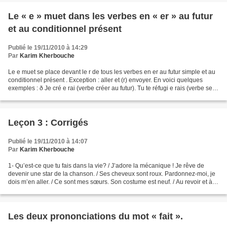
Le « e » muet dans les verbes en « er » au futur
et au conditionnel présent
Publié le 19/11/2010 à 14:29
Par
Karim Kherbouche
Le e muet se place devant le r de tous les verbes en er au futur simple et au
conditionnel présent . Exception : aller et (r) envoyer. En voici quelques
exemples : ð Je cré e rai (verbe créer au futur). Tu te réfugi e rais (verbe se
réfugier au conditionnel...
Leçon 3 : Corrigés
Publié le 19/11/2010 à 14:07
Par
Karim Kherbouche
1- Qu’est-ce que tu fais dans la vie? / J’adore la mécanique ! Je rêve de
devenir une star de la chanson. / Ses cheveux sont roux. Pardonnez-moi, je
dois m’en aller. / Ce sont mes sœurs. Son costume est neuf. / Au revoir et à
bientôt. 2- Menad a 18 ans....
Les deux prononciations du mot « fait ».