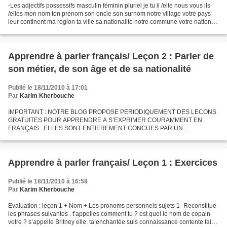
-Les adjectifs possessifs masculin féminin pluriel je tu il /elle nous vous ils
/elles mon nom ton prénom son oncle son surnom notre village votre pays
leur continent ma région ta ville sa nationalité notre commune votre nation
leur signature mes enfants...
Apprendre à parler français/ Leçon 2 : Parler de
son métier, de son âge et de sa nationalité
Publié le 18/11/2010 à 17:01
Par
Karim Kherbouche
IMPORTANT : NOTRE BLOG PROPOSE PERIODIQUEMENT DES LECONS
GRATUITES POUR APPRENDRE A S’EXPRIMER COURAMMENT EN
FRANÇAIS . ELLES SONT ENTIEREMENT CONCUES PAR UN
ENSEIGNANT DE FRANÇAIS, JOURNALISTE ET AUTEUR D’UN LIVRE
INTITULE « COMMUNIQUER EN FRANÇAIS »....
Apprendre à parler français/ Leçon 1 : Exercices
Publié le 18/11/2010 à 16:58
Par
Karim Kherbouche
Evaluation : leçon 1 + Nom + Les pronoms personnels sujets 1- Reconstitue
les phrases suivantes . t’appelles comment tu ? est quel le nom de copain
votre ? s’appelle Britney elle. ta enchantée suis connaissance contente faire