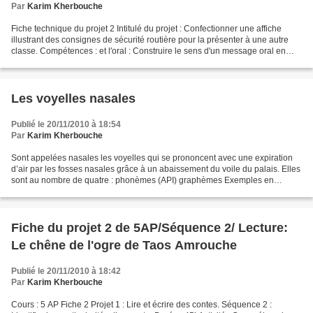
Par
Karim Kherbouche
Fiche technique du projet 2 Intitulé du projet : Confectionner une affiche
illustrant des consignes de sécurité routière pour la présenter à une autre
classe. Compétences : et l'oral : Construire le sens d'un message oral en
réception /réaliser des actes...
Les voyelles nasales
Publié le 20/11/2010 à 18:54
Par
Karim Kherbouche
Sont appelées nasales les voyelles qui se prononcent avec une expiration
d’air par les fosses nasales grâce à un abaissement du voile du palais. Elles
sont au nombre de quatre : phonèmes (API) graphèmes Exemples en
graphie usuelle [ ] fermé on, om ton,...
Fiche du projet 2 de 5AP/Séquence 2/ Lecture:
Le chêne de l'ogre de Taos Amrouche
Publié le 20/11/2010 à 18:42
Par
Karim Kherbouche
Cours : 5 AP Fiche 2 Projet 1 : Lire et écrire des contes. Séquence 2 :