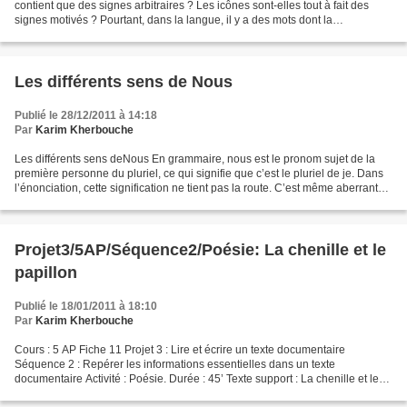
contient que des signes arbitraires ? Les icônes sont-elles tout à fait des
signes motivés ? Pourtant, dans la langue, il y a des mots dont la
prononciation suffit pour saisir...
Les différents sens de Nous
Publié le 28/12/2011 à 14:18
Par
Karim Kherbouche
Les différents sens deNous En grammaire, nous est le pronom sujet de la
première personne du pluriel, ce qui signifie que c’est le pluriel de je. Dans
l’énonciation, cette signification ne tient pas la route. C’est même aberrant
de penser que nous est...
Projet3/5AP/Séquence2/Poésie: La chenille et le
papillon
Publié le 18/01/2011 à 18:10
Par
Karim Kherbouche
Cours : 5 AP Fiche 11 Projet 3 : Lire et écrire un texte documentaire
Séquence 2 : Repérer les informations essentielles dans un texte
documentaire Activité : Poésie. Durée : 45’ Texte support : La chenille et le
papillon. Guillaume Apollinaire. La chenille...