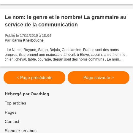
de je. Paris travaillons...
Le nom: le genre et le nombre/ La grammaire au
service de la communication
Publié le 17/11/2010 à 18:04
Par
Karim Kherbouche
- Le Nom ü Rayane, Sarah, Béjaia, Constantine, France sont des noms
propres, ils prennent une majuscule à l’écrit. ü Elève, copain, amie, homme,
chien, cheval, table, courage, départ sont des noms communs . Le nom
commun varie en genre (féminin/masculin)...
< Page précédente
Page suivante >
Hébergé par Overblog
Top articles
Pages
Contact
Signaler un abus