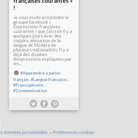
françaises courantes »
!
Je vous invite à rejoindre le
groupe facebook «
Expressions françaises
courantes » que j’ai créé il y a
quelques jours avec des
copains amoureux de la
langue de Molière de
plusieurs nationalités. Il y a
déjà des dizaines
d’expressions expliquées par
les...
#Apprendre à parler
,
,
français
#Langue française
,
#Francophonie
#Communication
et données personnelles
Préférences cookies