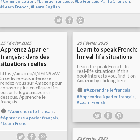
,
,
,
#Communication
#Langue française
#Le Français Par la Chanson
,
#Learn French
#Learn English
25 Février 2025
25 Février 2025
Apprenez à parler
Learn to speak French:
français : dans des
In real-life situations
situations réelles
Learn to speak French: In
real-life situations If this
https://amzn.eu/d/dFdN9wW
book interests you, find it on
Si ce livre vous intéresse,
Amazon by clicking here.
rendez-vous sur Amazon pour
en savoir plus en cliquant ici
,
#Apprendre le français
ou sur le logo amazon ci-
,
dessous. Apprendre le
#Apprendre à parler français
français
#Learn French
,
#Apprendre le français
,
#Apprendre à parler français
#Learn French
23 Février 2025