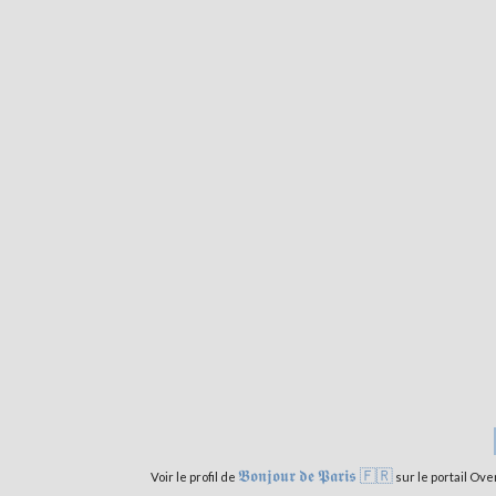
𝕭𝖔𝖓𝖏𝖔𝖚𝖗 𝖉𝖊 𝕻𝖆𝖗𝖎𝖘 🇫🇷
Voir le profil de
sur le portail Ove