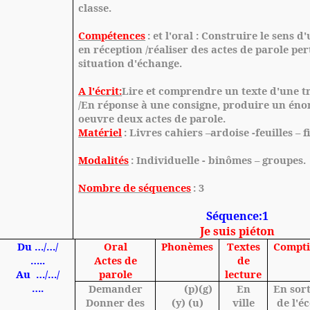
classe.
Compétences
: et l'oral : Construire le sens 
en réception /réaliser des actes de parole pe
situation d'échange.
A l'écrit:
Lire et comprendre un texte d'une t
/En réponse à une consigne, produire un éno
oeuvre deux actes de parole.
Matériel
: Livres cahiers –ardoise -feuilles – 
Modalités
: Individuelle - binômes – groupes.
Nombre de séquences
: 3
Séquence:1
Je suis piéton
Du …/…/
Oral
Phonèmes
Textes
Compti
…..
Actes de
de
Au
…/…/
parole
lecture
….
Demander
(p)(g)
En
En sor
Donner des
(y) (u)
ville
de l'éc