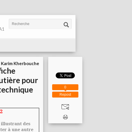
 A1
r
Karim Kherbouche
fiche
outière pour
 technique
0
Repost
 2
 illustrant des
nter à une autre