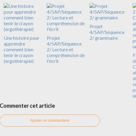
Projet
4/5AP/Séquence
Une histoire pour
Projet
2/ grammaire
apprendre
4/5AP/Séquence
comment bien
2/ Lecture et
tenir le crayon
compréhension de
F
(ergothérapie)
l'écrit
d
C
a
d
s
p
u
Commenter cet article
Ajouter un commentaire