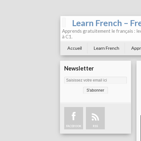
Learn French – Fr
Apprends gratuitement le français : leç
à C1.
Accueil
Learn French
Appr
Newsletter
FACEBOOK
RSS