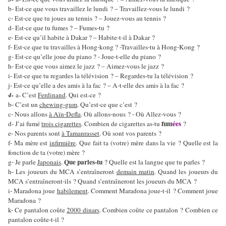
b- Est-ce que vous travaillez le lundi ? – Travaillez-vous le lundi ?
c- Est-ce que tu joues au tennis ? – Jouez-vous au tennis ?
d- Est-ce que tu fumes ? – Fumes-tu ?
e- Est-ce qu’il habite à Dakar ? – Habite-t-il à Dakar ?
f- Est-ce que tu travailles à Hong-kong ? -Travailles-tu à Hong-Kong ?
g- Est-ce qu’elle joue du piano ? - Joue-t-elle du piano ?
h- Est-ce que vous aimez le jazz ? – Aimez-vous le jazz ?
i- Est-ce que tu regardes la télévision ? – Regardes-tu la télévision ?
j- Est-ce qu’elle a des amis à la fac ? – A-t-elle des amis à la fac ?
4-
a- C’est
Ferdinand
. Qui est-ce ?
b- C’est un
chewing-gum
. Qu’est-ce que c’est ?
c- Nous allons
à Aïn-Defla
. Où allons-nous ? - Où Allez-vous ?
fum
ées
d- J’ai fumé
trois cigarettes
. Combien de cigarettes as-tu
?
e- Nos parents sont
à Tamanrasset
. Où sont vos parents ?
f- Ma mère est
infirmière
. Que fait ta (votre) mère dans la vie ? Quelle est la
fonction de ta (votre) mère ?
Que parles-tu
g- Je parle
Japonais
.
? Quelle est la langue que tu parles ?
h- Les joueurs du MCA s’entraîneront
demain matin
. Quand les joueurs du
MCA s’entraîneront-ils ? Quand s’entraîneront les joueurs du MCA ?
i- Maradona joue
habilement
. Comment Maradona joue-t-il ? Comment joue
Maradona ?
k- Ce pantalon coûte
2000 dinars
. Combien coûte ce pantalon ? Combien ce
pantalon coûte-t-il ?