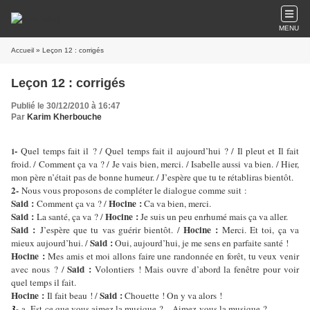
MENU
Accueil
» Leçon 12 : corrigés
Leçon 12 : corrigés
Publié le 30/12/2010 à 16:47
Par
Karim Kherbouche
-
Quel temps fait il ? / Quel temps fait il aujourd’hui ? / Il pleut et Il fait
1
froid. / Comment ça va ? / Je vais bien, merci. / Isabelle aussi va bien. / Hier,
mon père n’était pas de bonne humeur. / J’espère que tu te rétabliras bientôt.
2-
Nous vous proposons de compléter le dialogue comme suit :
Said :
Hocine :
Comment ça va ? /
Ca va bien, merci.
Said :
Hocine :
La santé, ça va ? /
Je suis un peu enrhumé mais ça va aller.
Said :
Hocine :
J’espère que tu vas guérir bientôt. /
Merci. Et toi, ça va
Said :
mieux aujourd’hui. /
Oui, aujourd’hui, je me sens en parfaite santé !
Hocine :
Mes amis et moi allons faire une randonnée en forêt, tu veux venir
Said :
avec nous ? /
Volontiers ! Mais ouvre d’abord la fenêtre pour voir
quel temps il fait.
Hocine :
Said :
Il fait beau ! /
Chouette ! On y va alors !
3-
a- Est-ce que vous aimez la musique ? – Aimez-vous la musique ?