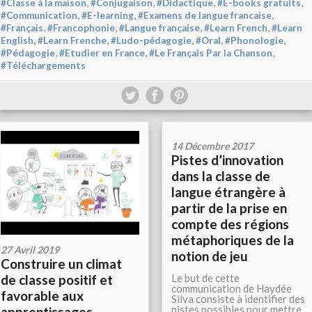
,
,
,
,
#Classe à la maison
#Conjugaison
#Didactique
#E-books gratuits
,
,
,
#Communication
#E-learning
#Examens de langue francaise
,
,
,
,
#Français
#Francophonie
#Langue française
#Learn French
#Learn
,
,
,
,
,
English
#Learn Frenche
#Ludo-pédagogie
#Oral
#Phonologie
,
,
,
#Pédagogie
#Etudier en France
#Le Français Par la Chanson
#Téléchargements
14 Décembre 2017
Pistes d’innovation
dans la classe de
langue étrangère à
partir de la prise en
compte des régions
métaphoriques de la
27 Avril 2019
notion de jeu
Construire un climat
Le but de cette
de classe positif et
communication de Haydée
favorable aux
Silva consiste à identifier des
pistes possibles pour mettre
apprentissages