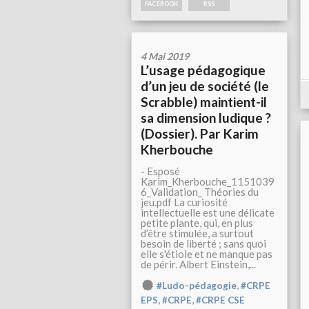
FACEBOOK
RSS
4 Mai 2019
L’usage pédagogique
d’un jeu de société (le
Scrabble) maintient-il
sa dimension ludique ?
(Dossier). Par Karim
Kherbouche
- Esposé
Karim_Kherbouche_1151039
6_Validation_ Théories du
jeu.pdf La curiosité
intellectuelle est une délicate
petite plante, qui, en plus
d’être stimulée, a surtout
besoin de liberté ; sans quoi
elle s'étiole et ne manque pas
de périr. Albert Einstein,...
,
#Ludo-pédagogie
#CRPE
,
,
EPS
#CRPE
#CRPE CSE