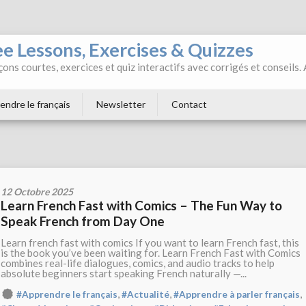
ee Lessons, Exercises & Quizzes
ons courtes, exercices et quiz interactifs avec corrigés et conseils.
endre le français
Newsletter
Contact
12 Octobre 2025
Learn French Fast with Comics – The Fun Way to
Speak French from Day One
Learn french fast with comics If you want to learn French fast, this
is the book you’ve been waiting for. Learn French Fast with Comics
combines real-life dialogues, comics, and audio tracks to help
absolute beginners start speaking French naturally —...
,
,
,
#Apprendre le français
#Actualité
#Apprendre à parler français