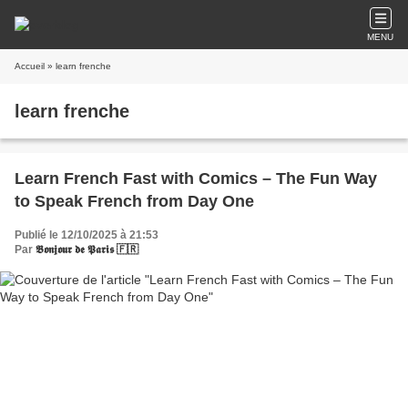
MENU
Accueil
» learn frenche
learn frenche
Learn French Fast with Comics – The Fun Way
to Speak French from Day One
Publié le 12/10/2025 à 21:53
Par
𝕭𝖔𝖓𝖏𝖔𝖚𝖗 𝖉𝖊 𝕻𝖆𝖗𝖎𝖘 🇫🇷