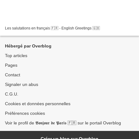
Les salutations en français 🇫🇷 - English Greetings 🇬🇧
Hébergé par Overblog
Top articles
Pages
Contact
Signaler un abus
C.G.U.
Cookies et données personnelles
Préférences cookies
Voir le profil de 𝕭𝖔𝖓𝖏𝖔𝖚𝖗 𝖉𝖊 𝕻𝖆𝖗𝖎𝖘 🇫🇷 sur le portail Overblog
Créer un blog sur Overblog