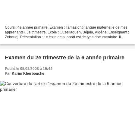
Cours : 4e année primaire. Examen : Tamazight (langue maternelle de mes
apprenants). 3e trimestre. Ecole : Ouzellaguen, Béjaia, Algérie. Enseignant :
Zeboudj. Présentation : Le texte de support est de type documentaire. Il
présente comme l’illustre l’image...
Examen du 2e trimestre de la 6 année primaire
Publié le 05/03/2008 à 19:44
Par
Karim Kherbouche