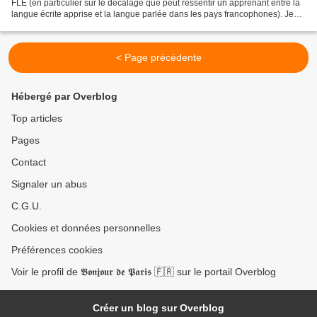
FLE (en particulier sur le décalage que peut ressentir un apprenant entre la
langue écrite apprise et la langue parlée dans les pays francophones). Je
manque de références concernant...
< Page précédente
Hébergé par Overblog
Top articles
Pages
Contact
Signaler un abus
C.G.U.
Cookies et données personnelles
Préférences cookies
Voir le profil de 𝕭𝖔𝖓𝖏𝖔𝖚𝖗 𝖉𝖊 𝕻𝖆𝖗𝖎𝖘 🇫🇷 sur le portail Overblog
Créer un blog sur Overblog