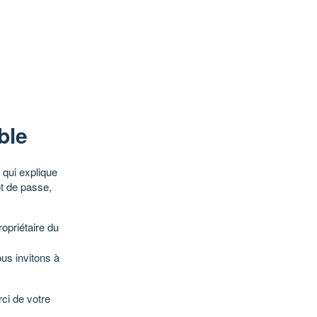
ble
qui explique
ot de passe,
opriétaire du
ous invitons à
ci de votre