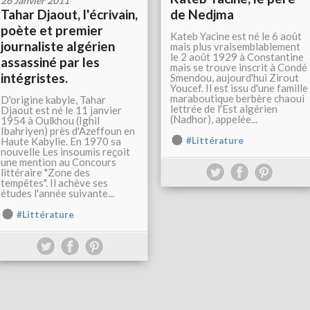
26 Janvier 2011
Tahar Djaout, l'écrivain,
de Nedjma
poète et premier
Kateb Yacine est né le 6 août
journaliste algérien
mais plus vraisemblablement
le 2 août 1929 à Constantine
assassiné par les
mais se trouve inscrit à Condé
intégristes.
Smendou, aujourd'hui Zirout
Youcef. Il est issu d'une famille
maraboutique berbère chaoui
D'origine kabyle, Tahar
lettrée de l'Est algérien
Djaout est né le 11 janvier
(Nadhor), appelée...
1954 à Oulkhou (Ighil
Ibahriyen) près d'Azeffoun en
Haute Kabylie. En 1970 sa
#Littérature
nouvelle Les insoumis reçoit
une mention au Concours
littéraire "Zone des
tempêtes". Il achève ses
études l'année suivante...
#Littérature