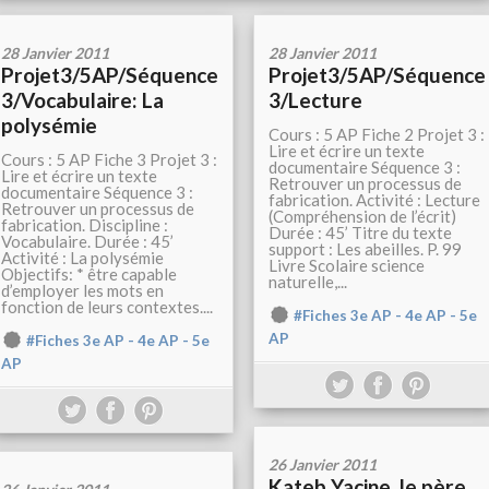
28 Janvier 2011
28 Janvier 2011
Projet3/5AP/Séquence
Projet3/5AP/Séquence
3/Vocabulaire: La
3/Lecture
polysémie
Cours : 5 AP Fiche 2 Projet 3 :
Lire et écrire un texte
Cours : 5 AP Fiche 3 Projet 3 :
documentaire Séquence 3 :
Lire et écrire un texte
Retrouver un processus de
documentaire Séquence 3 :
fabrication. Activité : Lecture
Retrouver un processus de
(Compréhension de l’écrit)
fabrication. Discipline :
Durée : 45’ Titre du texte
Vocabulaire. Durée : 45’
support : Les abeilles. P. 99
Activité : La polysémie
Livre Scolaire science
Objectifs: * être capable
naturelle,...
d’employer les mots en
fonction de leurs contextes....
#Fiches 3e AP - 4e AP - 5e
AP
#Fiches 3e AP - 4e AP - 5e
AP
26 Janvier 2011
Kateb Yacine, le père