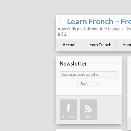
Learn French – Fr
Apprends gratuitement le français : leç
à C1.
Accueil
Learn French
Appr
Newsletter
FACEBOOK
RSS