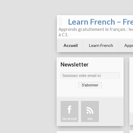
Learn French – Fr
Apprends gratuitement le français : leç
à C1.
Accueil
Learn French
Appr
Newsletter
FACEBOOK
RSS