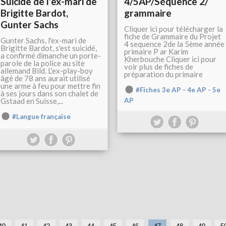
Suicide de l'ex-mari de
4/5AP/Séquence 2/
Brigitte Bardot,
grammaire
Gunter Sachs
Cliquer ici pour télécharger la
fiche de Grammaire du Projet
Gunter Sachs, l'ex-mari de
4 sequence 2de la 5ème année
Brigitte Bardot, s'est suicidé,
primaire P ar Karim
a confirmé dimanche un porte-
Kherbouche Cliquer ici pour
parole de la police au site
voir plus de fiches de
allemand Bild. L'ex-play-boy
préparation du primaire
âgé de 78 ans aurait utilisé
une arme à feu pour mettre fin
#Fiches 3e AP - 4e AP - 5e
à ses jours dans son chalet de
Gstaad en Suisse,...
AP
#Langue française