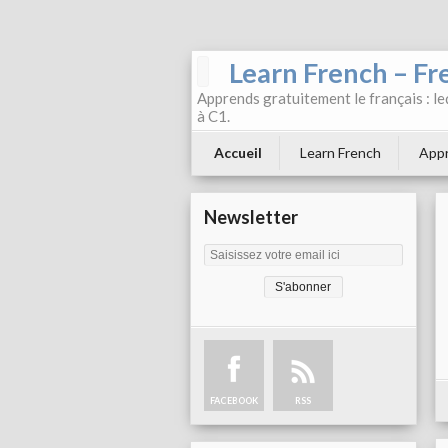
Learn French – Fr
Apprends gratuitement le français : leç
à C1.
Accueil
Learn French
Appr
Newsletter
FACEBOOK
RSS