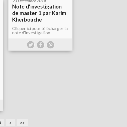
23 Décembre 2014
Note d'investigation
de master 1 par Karim
Kherbouche
Cliquer ici pour télécharger la
note d'investigation
0
5
6
7
8
9
>
>>