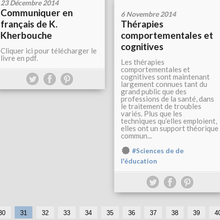
23 Décembre 2014
Communiquer en
6 Novembre 2014
français de K.
Thérapies
Kherbouche
comportementales et
cognitives
Cliquer ici pour télécharger le
livre en pdf.
Les thérapies
comportementales et
cognitives sont maintenant
largement connues tant du
grand public que des
professions de la santé, dans
le traitement de troubles
variés. Plus que les
techniques qu’elles emploient,
elles ont un support théorique
commun...
#Sciences de de
l'éducation
1
2
30
31
32
33
34
35
36
37
38
39
4