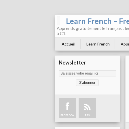
Learn French – Fr
Apprends gratuitement le français : leç
à C1.
Accueil
Learn French
Appr
Newsletter
FACEBOOK
RSS