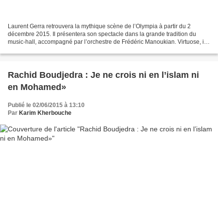
Laurent Gerra retrouvera la mythique scène de l’Olympia à partir du 2
décembre 2015. Il présentera son spectacle dans la grande tradition du
music-hall, accompagné par l’orchestre de Frédéric Manoukian. Virtuose, il
parodie à l’envi les chansons de Michel...
Rachid Boudjedra : Je ne crois ni en l’islam ni
en Mohamed»
Publié le 02/06/2015 à 13:10
Par
Karim Kherbouche