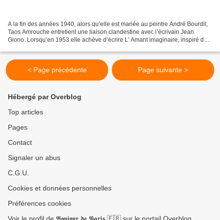
A la fin des années 1940, alors qu’elle est mariée au peintre André Bourdil,
Taos Amrouche entretient une liaison clandestine avec l’écrivain Jean
Giono. Lorsqu’en 1953 elle achève d’écrire L’ Amant imaginaire, inspiré de
cette passion contrariée, elle...
< Page précédente
Page suivante >
Hébergé par Overblog
Top articles
Pages
Contact
Signaler un abus
C.G.U.
Cookies et données personnelles
Préférences cookies
Voir le profil de 𝕭𝖔𝖓𝖏𝖔𝖚𝖗 𝖉𝖊 𝕻𝖆𝖗𝖎𝖘 🇫🇷 sur le portail Overblog