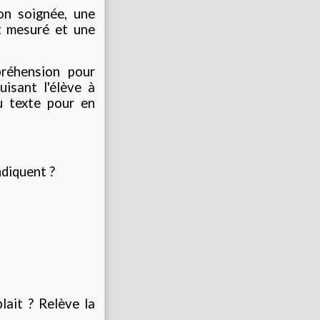
ion soignée, une
t mesuré et une
préhension pour
isant l'élève à
u texte pour en
ndiquent ?
lait ? Relève la