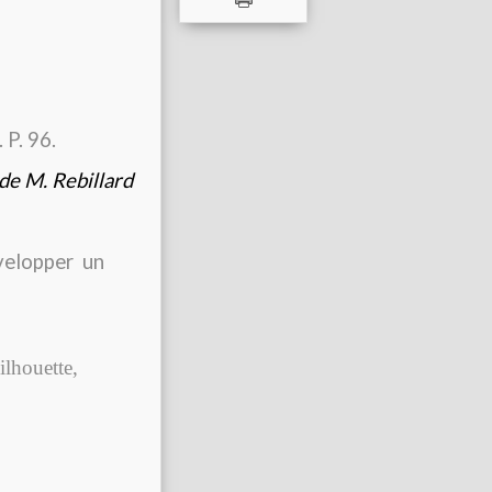
 P. 96.
de M. Rebillard
velopper
un
silhouette,