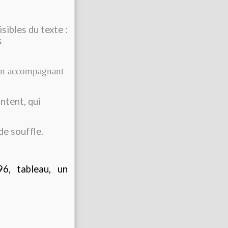
sibles du texte :
s
tion accompagnant
ontent, qui
de souffle.
, tableau, un