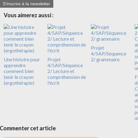
S'inscrire à la newsletter
Vous aimerez aussi :
Projet
4/5AP/Séquence
Une histoire pour
Projet
2/ grammaire
apprendre
4/5AP/Séquence
comment bien
2/ Lecture et
tenir le crayon
compréhension de
F
(ergothérapie)
l'écrit
d
C
a
d
s
p
u
Commenter cet article