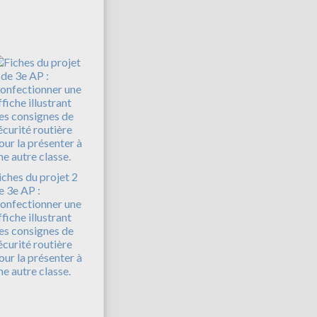
iches du projet 2
e 3e AP :
onfectionner une
ffiche illustrant
es consignes de
écurité routière
our la présenter à
ne autre classe.