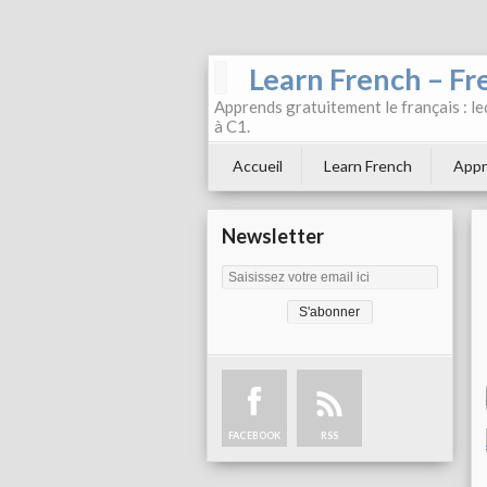
Learn French – Fr
Apprends gratuitement le français : leç
à C1.
Accueil
Learn French
Appr
Newsletter
FACEBOOK
RSS