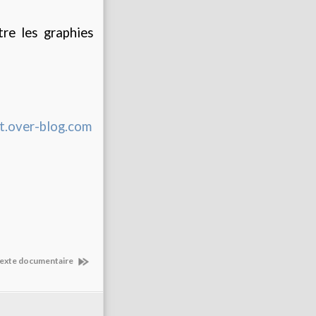
tre les graphies
t.over-blog.com
n texte documentaire