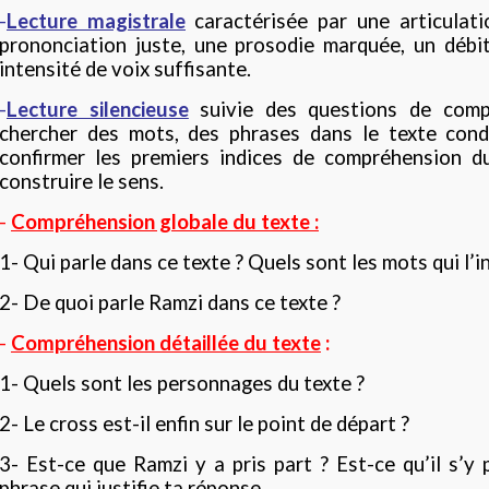
-
Lecture magistrale
caractérisée par une articulat
prononciation juste, une prosodie marquée, un débi
intensité de voix suffisante.
-
Lecture silencieuse
suivie des questions de com
chercher des mots, des phrases dans le texte condu
confirmer les premiers indices de compréhension d
construire le sens.
-
Compréhension globale du texte :
1- Qui parle dans ce texte ? Quels sont les mots qui l’i
2- De quoi parle Ramzi dans ce texte ?
-
Compréhension détaillée du texte
:
1- Quels sont les personnages du texte ?
2- Le cross est-il enfin sur le point de départ ?
3- Est-ce que Ramzi y a pris part ? Est-ce qu’il s’y p
phrase qui justifie ta réponse.