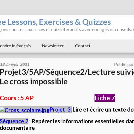
ee Lessons, Exercises & Quizzes
ons courtes, exercices et quiz interactifs avec corrigés et conseils.
endre le français
Newsletter
Contact
18 Janvier 2011
Publié pa
Projet3/5AP/Séquence2/Lecture suivie
Le cross impossible
Cours : 5 AP
Fiche 7
Projet
3
:
Lire et écrire un texte 
Séquence 2
: Repérer les informations essentielles da
documentaire