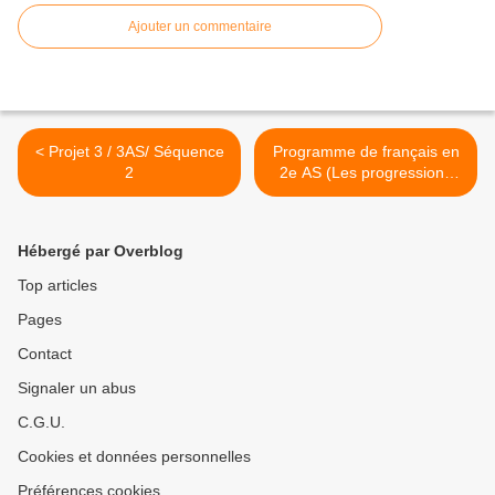
Ajouter un commentaire
< Projet 3 / 3AS/ Séquence
Programme de français en
2
2e AS (Les progressions
annuelles) >
Hébergé par Overblog
Top articles
Pages
Contact
Signaler un abus
C.G.U.
Cookies et données personnelles
Préférences cookies