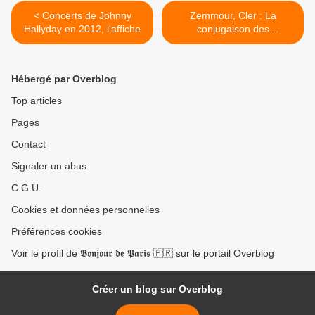
< Concerts de Johnny
Zemmour, Cler : La
Hallyday en 2012, l'affiche
conjugaison des
conservatismes négatifs >
Hébergé par Overblog
Top articles
Pages
Contact
Signaler un abus
C.G.U.
Cookies et données personnelles
Préférences cookies
Voir le profil de 𝕭𝖔𝖓𝖏𝖔𝖚𝖗 𝖉𝖊 𝕻𝖆𝖗𝖎𝖘 🇫🇷 sur le portail Overblog
Créer un blog sur Overblog