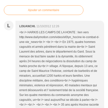
Ajouter un commentaire
L
LOUANCHI.
11/10/2012 12:26
<br /> HARKIS LES CAMPS DE LA HONTE : lien vers
http://www.dailymotion.com/video/xl0lyn_hocine-le-combat-d-
une-vie_news<br /> <br /> <br /> En 1975, quatre hommes
cagoulés et armés pénètrent dans la mairie de<br /> Saint
Laurent des arbres, dans le département du Gard. Sous la
menace de tout faire sauter à la dynamite, ils obtiennent
après 24 heures de négociations la dissolution du camp de
harkis proche du<br /> village. A l'époque, depuis 13 ans, ce
camp de Saint Maurice l'Ardoise, ceinturé de barbelés et de
miradors, accueillait 1200 harkis et leurs familles. Une
discipline militaire, des conditions<br /> hygiéniques
minimales, violence et répression, 40 malades mentaux qui
errent désoeuvrés et l' isolement total de la société française.
Sur les quatre membres du commando anonyme des
cagoulés, un<br /> seul aujourd'hui se décide à parler.<br />
<br /> <br /> <br /> <br /> <br /> 35 ans après Hocine raconte