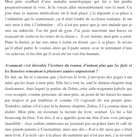
Mon père souffrait d’une maladie neurologique qui lui a fait perdre
progressivement la voix. Je le voyais aller inexorablement vers la mort. Un
jour dans la maison médicalisée où il était placé, j’ai répondu à sa place à
l’infirmière qui le sermonnait, car il était tombé de sa chaise roulante. Je me
suis mise à dire à l’infirmière : «Ce n’est pas parce que je suis malade que je
suis un imbécile. J’ai été prof de gym. J’ai juste surestimé mes forces en
essayant de soulever les roues de la chaise.» A cet instant, mon père a souri.
Dans la foulée, je me suis mise à écrire en disant «je» à sa place. Je savais
qu’il allait partir. Je voulais alors qu’il parte serein, avec le sentiment d’une
vie achevée, et lui dire qu’il avait été un vrai être humain.
-Comment s’est déroulée l’écriture du roman, d’autant plus que les faits et
les histoires remontent à plusieurs années auparavant ?
En fait, au fur et à mesure que j’écrivais le livre, j’envoyais des pages à ma
mère qui les lisait à mon père. Elle lui a tout lu, sauf le dernier chapitre trop
douloureux, dans lequel je parlais de Zohra, cette aide-soignante kabyle qui
s’est occupée, comme personne, de mon père, au point de lui baiser les mains
par respect et par tradition et comme s’il s’agissait de son propre père.
Toutefois, même s’il n’a pas lu le dernier chapitre, Zohra, il l’a connue dans la
réalité. Mon père, en écoutant la lecture du livre, souriait. Ça lui a fait
beaucoup de bien. Une fois, il m’a appelée pour me dire d’une voix presque
inaudible : «Les soldats américains ne jouaient pas au poker dans le café de
mes grands-parents à Constantine, mais aux dés.» Il m’a dit aussi que c’était
mon livre. J’ai écrit «je» à la place du narrateur qui n’est pas moi, j’ai inventé