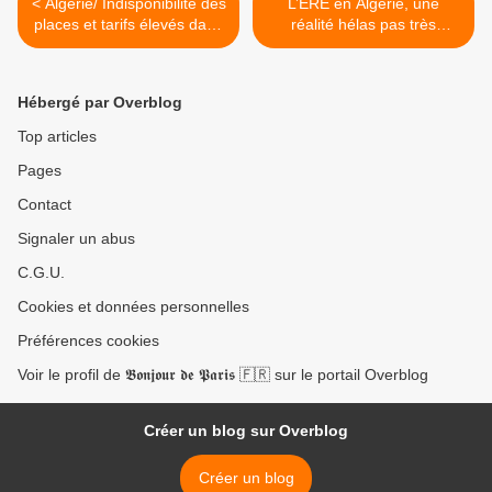
< Algérie/ Indisponibilité des
L’ERE en Algérie, une
places et tarifs élevés dans
réalité hélas pas très
les écoles privées/ Le
réjouissante >
préparatoire est
uniquement pour les plus
Hébergé par Overblog
«chanceux»
Top articles
Pages
Contact
Signaler un abus
C.G.U.
Cookies et données personnelles
Préférences cookies
Voir le profil de 𝕭𝖔𝖓𝖏𝖔𝖚𝖗 𝖉𝖊 𝕻𝖆𝖗𝖎𝖘 🇫🇷 sur le portail Overblog
Créer un blog sur Overblog
Créer un blog