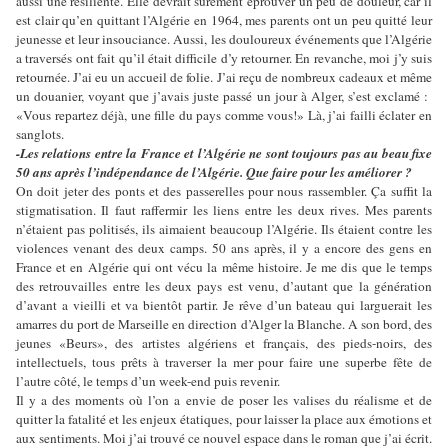
aussi une résiliente. Elle devrait sûrement éprouver un peu de douleur, car il
est clair qu’en quittant l’Algérie en 1964, mes parents ont un peu quitté leur
jeunesse et leur insouciance. Aussi, les douloureux événements que l’Algérie
a traversés ont fait qu’il était difficile d’y retourner. En revanche, moi j’y suis
retournée. J’ai eu un accueil de folie. J’ai reçu de nombreux cadeaux et même
un douanier, voyant que j’avais juste passé un jour à Alger, s’est exclamé :
«Vous repartez déjà, une fille du pays comme vous!» Là, j’ai failli éclater en
sanglots.
-Les relations entre la France et l’Algérie ne sont toujours pas au beau fixe
50 ans après l’indépendance de l’Algérie. Que faire pour les améliorer ?
On doit jeter des ponts et des passerelles pour nous rassembler. Ça suffit la
stigmatisation. Il faut raffermir les liens entre les deux rives. Mes parents
n’étaient pas politisés, ils aimaient beaucoup l’Algérie. Ils étaient contre les
violences venant des deux camps. 50 ans après, il y a encore des gens en
France et en Algérie qui ont vécu la même histoire. Je me dis que le temps
des retrouvailles entre les deux pays est venu, d’autant que la génération
d’avant a vieilli et va bientôt partir. Je rêve d’un bateau qui larguerait les
amarres du port de Marseille en direction d’Alger la Blanche. A son bord, des
jeunes «Beurs», des artistes algériens et français, des pieds-noirs, des
intellectuels, tous prêts à traverser la mer pour faire une superbe fête de
l’autre côté, le temps d’un week-end puis revenir.
Il y a des moments où l’on a envie de poser les valises du réalisme et de
quitter la fatalité et les enjeux étatiques, pour laisser la place aux émotions et
aux sentiments. Moi j’ai trouvé ce nouvel espace dans le roman que j’ai écrit.