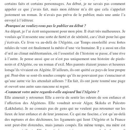
certains faits et certains personnages. Au début, je ne savais pas comment
appeler ce que j’avais fait, mais mon éditeur m’a dit que cela s’appelait
justement un roman. Je n’avais pas prévu de le publier, mais une amie l’a
envoyé à l’éditeur.
-Pourquoi ne vouliez-vous pas le publier au début ?
Au départ, je l’ai écrit uniquement pour mon père. Il était très malheureux. Je
voulais qu’il ressente une sorte de fierté et de sérénité, car c’était pour lui que
j’écrivais. Ce livre va au-delà de l’Algérie, car Temps ensoleillé avec fortes
rafales de vent est finalement la météo d’une vie humaine. Il y a aussi un clin
d’œil au climat méditerranéen, où l’essentiel de l’histoire se passe, d’une rive
à l’autre. Je pense aussi que ce n’est pas uniquement une histoire de pieds-
noirs et d’Algérie, ou un roman d’exil. Mes parents étaient jeunes et heureux
lorsqu’ils vivaient en Algérie. D’ailleurs, ils ont quitté ce pays de leur propre
gré. Peut-être se sont-ils rendus compte qu’ils ne pouvaient pas s’enraciner et
qu’une autre vie les attendait ailleurs ? En fait, ils ont juste tourné une page
et ouvert une autre sans rancune ni regret.
-Comment votre mère regarde-t-elle aujourd’hui l’Algérie ?
Elle aimerait y retourner. Elle a envie de sentir les odeurs de son enfance et
l’affection des Algériens. Elle voudrait revoir Alger, Skikda et Palestro
(Lakhdaria). Je ne connais pas de gens qui ne veulent pas retourner sur les
lieux de leur enfance et de leur jeunesse. Ce qui me fascine, c’est qu’au-delà
des ruptures et des déchirures, les ligaments qui lient l’Algérie et la France
sont peut-être distendus, mais jamais coupés. En même temps, ma mère est