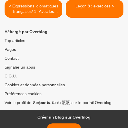
< Expressions idiomatiques
Leçon 8 : exercices >
françaises/ 1- Avec les
parties du corps (Suite)
Hébergé par Overblog
Top articles
Pages
Contact
Signaler un abus
C.G.U.
Cookies et données personnelles
Préférences cookies
Voir le profil de 𝕭𝖔𝖓𝖏𝖔𝖚𝖗 𝖉𝖊 𝕻𝖆𝖗𝖎𝖘 🇫🇷 sur le portail Overblog
Créer un blog sur Overblog