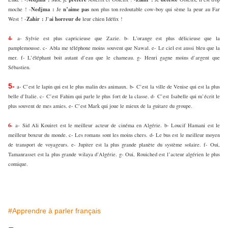
Nedjma :
n’aime
pas
moche ! -
Je
non plus ton redoutable cow-boy qui sème la peur au Far
Zahir :
ai
horreur
de
West ! -
J’
leur chien Idéfix !
4-
a- Sylvie est plus capricieuse que Zazie. b- L’orange est plus délicieuse que la
pamplemousse. c- Abla me téléphone moins souvent que Nawal. e- Le ciel est aussi bleu que la
mer. f- L’éléphant boit autant d’eau que le chameau. g- Henri gagne moins d’argent que
Sébastien.
5-
a- C’est le lapin qui est le plus malin des animaux.
b-
C’est
la ville de Venise qui est la plus
belle d’Italie. c-
C’est
Fahim qui parle le plus fort de la classe. d-
C’est
Isabelle qui m’écrit le
plus souvent de mes amies. e- C’est Mark qui joue le mieux de la guitare du groupe.
6-
a- Sid Ali Kouiret est le meilleur acteur de cinéma en Algérie. b- Loucif Hamani est le
meilleur boxeur du monde. c- Les romans sont les moins chers. d- Le bus est le meilleur moyen
de transport de voyageurs. e- Jupiter est la plus grande planète du système solaire. f- Oui,
Tamanrasset est la plus grande wilaya d’Algérie. g- Oui, Rouiched est l’acteur algérien le plus
comique.
#Apprendre à parler français