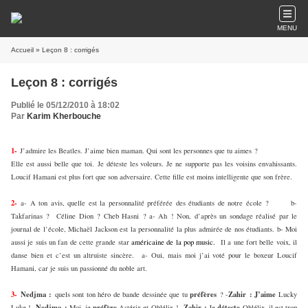
MENU
Accueil
» Leçon 8 : corrigés
Leçon 8 : corrigés
Publié le 05/12/2010 à 18:02
Par
Karim Kherbouche
1-
J’admire les Beatles. J’aime bien maman. Qui sont les personnes que tu aimes ?
Elle est aussi belle que toi.
Je déteste les voleurs. Je ne supporte pas les voisins envahissants.
Loucif Hamani est plus fort que son adversaire. Cette fille est moins intelligente que son frère.
2-
a- A ton avis, quelle est la personnalité préférée des étudiants de notre école ?
b-
Takfarinas ?
Céline Dion ? Cheb Hasni ? a- Ah ! Non, d’après un sondage réalisé par le
journal de l’école, Michaël Jackson est la personnalité la plus admirée de nos étudiants. b- Moi
aussi je suis un fan de cette grande star
américaine de la pop music.
Il a une fort belle voix, il
danse bien et c’est un altruiste sincère.
a- Oui, mais moi j’ai voté pour le boxeur Loucif
Hamani, car je suis un passionné du noble art.
3-
Nedjma :
préfères
Zahir : J’aime
quels sont ton héro de bande dessinée que tu
? -
Lucky
Nedjma :
préfère
Zahir :
déteste
Luke ! -
Moi, je
Astérix et Oblélix ! -
Je
Oblélix, il est trop