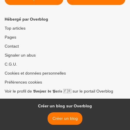
documentaire/5AP/Répartiti
on >
Hébergé par Overblog
Top articles
Pages
Contact
Signaler un abus
C.G.U.
Cookies et données personnelles
Préférences cookies
Voir le profil de 𝕭𝖔𝖓𝖏𝖔𝖚𝖗 𝖉𝖊 𝕻𝖆𝖗𝖎𝖘 🇫🇷 sur le portail Overblog
Créer un blog sur Overblog
Créer un blog