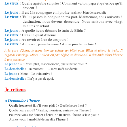
Le vieux
:
Quelle agréable surprise ! Comment va ton papa et qu’est-ce qu’il
devient ?
Le jeune
:
Il est à la compagne et il profite
vraiment bien de sa retraite !
Le vieux
:
Tu lui passes le bonjour de ma part. Maintenant, nous arrivons à
destination, nous devons descendre. Nous arrivons avec vingt
minutes de retard.
Le jeune
:
A quelle heure démarre le train de Blida ?
Le vieux
:
Dans un quart d’heure.
Le jeune
:
Au revoir et à un de ces jours !
Le vieux
:
Au revoir, jeune homme ! A une prochaine fois !
A la gare d’Alger, le jeune homme achète un billet pour Blida et attend le train. Il
regarde l’horloge. Mince ! Elle n’est pas réglée, se désole-t-il. Il demande alors l’heure
à une passante.
Le jeune
:
S’il vous plait, mademoiselle, quelle heure est-il ?
La demoiselle
:
Un moment ! … Il est midi est demie.
Le jeune
:
Merci ! Le train arrive !
La demoiselle
:
Il n’y a pas de quoi.
Je retiens
Demander l’heure
n
Quelle
heure
est-il, s’il vous plaît ? / Quelle heure il est ?
Quelle heure est-il? / Pardon, monsieur, auriez-vous l’heure ?
Pourriez-vous me donner l’heure ? / Tu aurais l’heure, s’il te plait ?
Auriez-vous l’amabilité de me dire l’heure ?