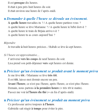
Il est
presque
dix heures.
Il était à peu près huit heures du soir.
Il était environ une heure de l’après-midi.
Demander à quelle l’heure se déroule un événement.
n
A quelle
heure
travailles-tu ? / A quelle heure partirez-vous ?
A quelle heure se lève Marianne ? / A quelle heure le bébé dort-il ?
A quelle heure le train de Béjaia arrive-t-il ?
A quelle heure tu as cours aujourd’hui ?
Répondre
Je travaille
à
huit heures précises. / Rabah se lève
à
sept heures.
Si l’heure est approximative…
J’arriverai
vers
les
coups
de neuf heures du soir.
Lisa prend son petit-déjeuner
vers
sept heures est demie.
Préciser qu’un événement se produit avant le moment prévu
n
Je me lève
tôt
. / Marianne se lève
très
tôt
.
Il est
tôt
, laisse-moi dormir encore un peu.
Avant
l'heure
, ce n'est pas l'heure, après l'heure, ce n'est plus l'heure.
Demain, nous partons
à la première heure
(= très tôt le matin).
Passez me voir
à l’heure du thé
(= en fin d’après-midi)
Préciser qu’un événement se produit au moment prévu
n
Ce professeur arrive toujours
à l’heure
.
Gabrielle sait réagir
à temps
pour éviter le pire.