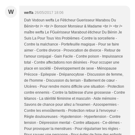
W
weffa
26/05/2017 18:06
Dah Vodoun weffa Le Féticheur Guerisseur Marabou Du
Bénin<br /> <br /> Bonsoir Monsieur & Madame <br /> <br />
maître weffa Le FGuérisseur Marabout éticheur Du Bénin Je
Suis La Pour Tous Vos Problèmes -Contre la sorcellerie -
Contre la malchance - Portefeuille magique - Pour se faire
aimer - Contre divorce - Provocation de divorce - Retour de
l'amour conjugal - Gain Facile - Contre poison - Impuissance
total - Contre affectations non désirées - Pour occuper une
place en société - Développement de sexe - Ménopause
Précoce - Epilepsie - Drépanocytose - Discussion de femme,
de l'homme - Discussion du terrain - Battement de cœur -
Ulcères - Pour rendre moins difficile une situation - Protection
contre ennemis - Contre la faiblesse d'une grossesse - Contre
tétanos - La stérilité féminine et masculin - Aide mémoire -
Savons de chance pour allez a l'examen - Azoospermies -
Contre les envoûtements - Protection retour à l'envoyeur -
Règle douloureuses - Hypotension - Hypertension - Contre
tension - Dépression mental - Contre attaques - Ce-dèmes -
Pour provoquer la menstrues - Pour régulariser les règles -
Pour sauver une personne - Pour éviter de faire des enfants