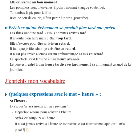
Elle est arrivée
au bon moment.
Les pompiers sont intervenus
à point nommé
(langue soutenue).
Tu tombes
à pic
pour le film !
Rien ne sert de courir, il faut partir
à point
(proverbe).
Préciser qu’un événement se produit plus tard que prévu
n
Les filles ont dîné
tard
. / Nous sommes arrivés
tard
.
Il a voulu bien faire mais c’était
trop
tard
.
Elle s’excuse pour être arrivée
en
retard
.
Il faut que je file, sinon je vais être
en retard
.
Il n’est pas arrivé à temps car un embouteillage l'a mis
en retard.
Le spectacle s’est terminé
à une heure avancée
.
Le père est rentré
à une heure tardive
ou
tardivement
(à un moment avancé de la
journée).
J’enrichis mon vocabulaire
Quelques expressions avec le mot « heure » :
F
•à l’heure :
1-
respecter ses horaires, être ponctuel
:
Dépêchons-nous pour arriver à l’heure.
→
Syfax est toujours à l’heure.
Il n’est jamais arrivé à l’heure ce monsieur, c’est le troisième lapin qu’il m’a
posé !
[1]