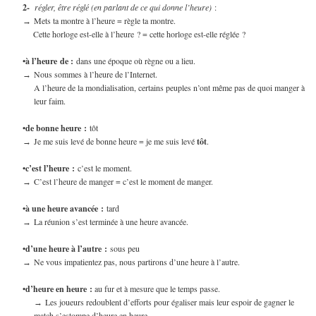
2-
régler, être réglé (en parlant de ce qui donne l’heure)
:
Mets ta montre à l’heure = règle ta montre.
→
Cette horloge est-elle à l’heure ? = cette horloge est-elle réglée ?
•à l’heure de :
dans une époque où règne ou a lieu.
Nous sommes à l’heure de l’Internet.
→
A l’heure de la mondialisation, certains peuples n’ont même pas de quoi manger à
leur faim.
•de bonne heure :
tôt
Je me suis levé de bonne heure = je me suis levé
tôt
.
→
•c’est l’heure :
c’est le moment.
C’est l’heure de manger = c’est le moment de manger.
→
•à une heure avancée :
tard
La réunion s’est terminée à une heure avancée.
→
•d’une heure à l’autre :
sous peu
Ne vous impatientez pas, nous partirons d’une heure à l’autre.
→
•d’heure en heure
:
au fur et à mesure que le temps passe.
Les joueurs redoublent d’efforts pour égaliser mais leur espoir de gagner le
→
match s’estompe d’heure en heure.