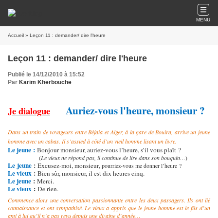
MENU
Accueil
» Leçon 11 : demander/ dire l'heure
Leçon 11 : demander/ dire l'heure
Publié le 14/12/2010 à 15:52
Par
Karim Kherbouche
Auriez-vous l'heure, monsieur ?
Je dialogue
Dans un train de voyageurs entre Béjaia et Alger, à la gare de Bouira, arrive un jeune
homme avec un cabas. Il s’assied à côté d’un vieil homme lisant un livre.
Le jeune :
Bonjour monsieur, auriez-vous l’heure, s’il vous plaît ?
(
Le vieux ne répond pas, il continue de lire dans son bouquin…
)
Le
jeune
:
Excusez-moi, monsieu
r, pourriez-vous me donner l’heure ?
Le vieux
:
Bien sûr, monsieur, il est dix heures cinq.
Le jeune
:
Merci.
Le vieux
:
De rien.
Commence alors une conversation passionnante entre les deux passagers. Ils ont lié
connaissance et ont sympathisé. Le vieux a appris que le jeune homme est le fils d’un
ami à lui qu’il n’a pas revu depuis une dizaine d’année…