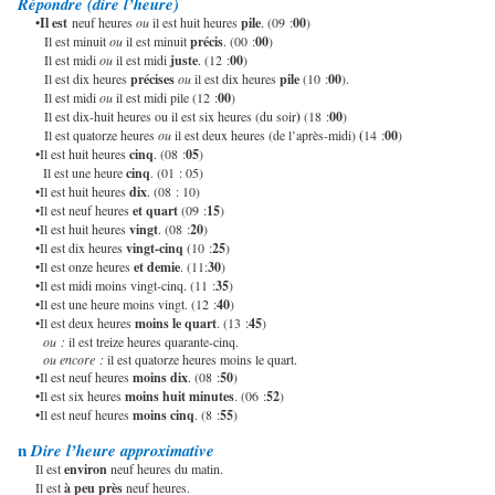
Répondre (dire l’heure)
•Il est
neuf heures
ou
il est huit heures
pile
. (09 :
00
)
Il est minuit
ou
il est minuit
précis
. (00 :
00
)
Il est midi
ou
il est midi
juste
. (12 :
00
)
Il est dix heures
précises
ou
il est dix heures
pile
(10 :
00
).
Il est midi
ou
il est midi pile (12 :
00
)
Il est dix-huit heures ou il est six heures (du soir
)
(18 :
00
)
Il est quatorze heures
ou
il est deux heures (de l’après-midi)
(
14 :
00
)
•
Il est huit heures
cinq
. (08 :
05
)
Il est une heure
cinq
. (01 : 05)
•
Il est huit heures
dix
. (08 : 10)
•
Il est neuf heures
et
quart
(09 :
15
)
•
Il est huit heures
vingt
. (08 :
20
)
•
Il est dix heures
vingt-cinq
(10 :
25
)
•
Il est onze heures
et demie
. (11:
30
)
•
Il est midi moins vingt-cinq. (11 :
35
)
•
Il est une heure moins vingt. (12 :
40
)
•
Il est deux heures
moins
le
quart
. (13 :
45
)
ou :
il est treize heures quarante-cinq.
ou encore :
il est quatorze heures moins le quart.
•
Il est neuf heures
moins dix
. (08 :
50
)
•
Il est six heures
moins
huit
minutes
. (06 :
52
)
•
Il est neuf heures
moins
cinq
. (8 :
55
)
Dire l’heure approximative
n
Il est
environ
neuf heures du matin.
Il est
à peu près
neuf heures.