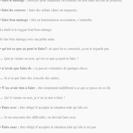
• faire le ménage :
.
• faire les courses :
faire des achats (dans un magasin).
• faire bon ménage :
être en harmonieuse association, s’entendre.
Le tindi et le reggae font bon ménage.
Je fais bon ménage avec ma petite amie.
• qu'est-ce que ça peut te faire?:
en quoi tu es concerné, ça ne te regarde pas.
Que je vienne ou non, qu’est-ce que ça peut te faire ?
→
•
n’avoir que faire de :
se passer volontiers de quelque chose.
Je n’ai que faire des conseils des autres.
→
•
N’en avoir rien à faire
: être totalement indifférent à ce qui se passe ou se dit.
Qu’il vienne ou non, je n’en ai rien à faire !
→
•
Faire avec :
être obligé d’accepter la situation telle qu’elle est.
Si on rencontre des difficultés, on devrait faire avec.
→
•
Faire sans :
être obligé d’accepter la situation telle qu’elle n’est pas.