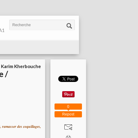
 A1
r
Karim Kherbouche
e /
0
Repost
r, ramasser des coquillages,