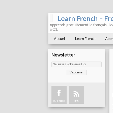
Learn French – Fr
Apprends gratuitement le français : leç
à C1.
Accueil
Learn French
Appr
Newsletter
FACEBOOK
RSS