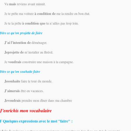
Va
mais
reviens avant minuit.
Je te prête ma voiture
à condition de
me la rendre en bon état.
Je te la prête
à condition que
tu n’ailles pas trop loin.
Dire ce qu’on projette de faire
J’ai
l’intention
de
déménager.
Je
projette
de
m’installer au Brésil.
Je
voudrais
construire une maison à la campagne.
Dire ce qu’on souhaite faire
Je
souhaite
faire le tour du monde.
J’aimerais
être en vacances.
Je
voudrais
prendre mon dîner dans ma chambre
J’enrichis mon vocabulaire
Quelques expressions avec le mot "faire" :
F
nettoyer pour maintenir ou remettre un lieu dans un état de propreté