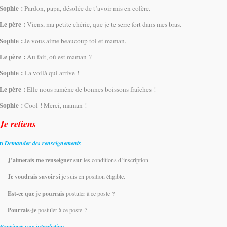
Sophie :
Pardon, papa, désolée de t’avoir mis en colère.
Le père :
Viens, ma petite chérie, que je te serre fort dans mes bras.
Sophie :
Je vous aime beaucoup toi et maman.
Le père :
Au fait, où est maman ?
Sophie :
La voilà qui arrive !
Le père :
Elle nous ramène de bonnes boissons fraîches !
Sophie :
Cool ! Merci, maman !
Je retiens
Demander des renseignements
n
J’aimerais me renseigner sur
les conditions d’inscription.
Je voudrais savoir si
je suis en position éligible.
Est-ce que je pourrais
postuler à ce poste ?
Pourrais-je
postuler à ce poste ?
Exprimer une interdiction