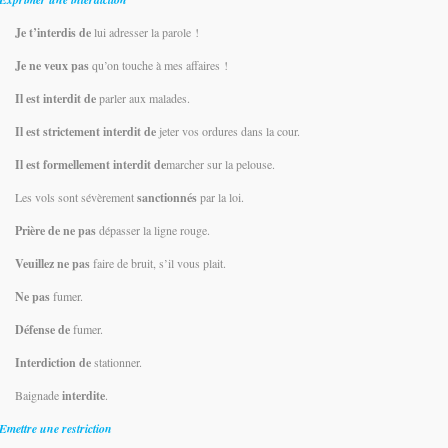
Je t’interdis de
lui adresser la parole !
Je ne veux pas
qu’on touche à mes affaires !
Il est interdit
de
parler aux malades.
Il est strictement interdit de
jeter vos ordures dans la cour.
Il est formellement interdit de
marcher sur la pelouse.
Les vols sont sévèrement
sanctionnés
par la loi.
Prière de
ne pas
dépasser la ligne rouge.
Veuillez
ne
pas
faire de bruit, s’il vous plait.
Ne
pas
fumer.
Défense
de
fumer.
Interdiction de
stationner.
Baignade
interdite
.
Emettre une restriction