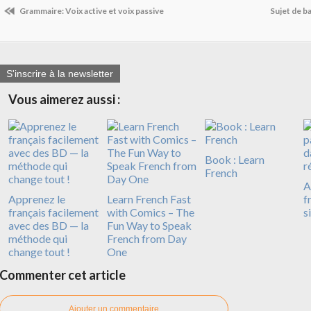
Grammaire: Voix active et voix passive
Sujet de ba
S'inscrire à la newsletter
Vous aimerez aussi :
Book : Learn
French
A
Apprenez le
Learn French Fast
f
français facilement
with Comics – The
s
avec des BD — la
Fun Way to Speak
méthode qui
French from Day
change tout !
One
Commenter cet article
Ajouter un commentaire