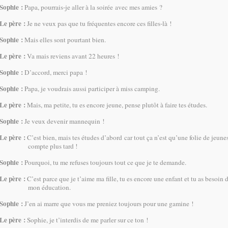
Sophie :
Papa, pourrais-je aller à la soirée avec mes amies ?
Le père :
Je ne veux pas que tu fréquentes encore ces filles-là !
Sophie :
Mais elles sont pourtant bien.
Le père :
Va mais reviens avant 22 heures !
Sophie :
D’accord, merci papa !
Sophie :
Papa, je voudrais aussi participer à miss camping.
Le père :
Mais, ma petite, tu es encore jeune, pense plutôt à faire tes études.
Sophie :
Je veux devenir mannequin !
Le père :
C’est bien, mais tes études d’abord car tout ça n’est qu’une folie de jeunes
compte plus tard !
Sophie :
Pourquoi, tu me refuses toujours tout ce que je te demande.
Le père :
C’est parce que je t’aime ma fille, tu es encore une enfant et tu as besoin 
mon éducation.
Sophie :
J’en ai marre que vous me preniez toujours pour une gamine !
Le père :
Sophie, je t’interdis de me parler sur ce ton !