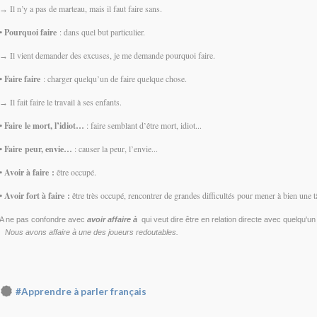
Il n’y a pas de marteau, mais il faut faire sans.
→
•
Pourquoi faire
: dans quel but particulier.
Il vient demander des excuses, je me demande pourquoi faire.
→
•
Faire faire
: charger quelqu’un de faire quelque chose.
Il fait faire le travail à ses enfants.
→
• F
aire le mort, l’idiot…
: faire semblant d’être mort, idiot...
• F
aire peur, envie…
: causer la peur, l’envie...
•
Avoir à faire :
être occupé.
•
Avoir fort à faire :
être très occupé, rencontrer de grandes difficultés pour mener à bien une t
A ne pas confondre avec
avoir affaire à
qui veut dire
être en relation directe avec quelqu'u
Nous avons affaire à une des joueurs redoutables.
#Apprendre à parler français