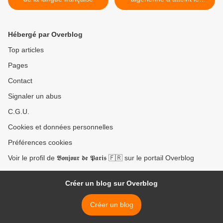
summum de la servilité
politique! >
Hébergé par Overblog
Top articles
Pages
Contact
Signaler un abus
C.G.U.
Cookies et données personnelles
Préférences cookies
Voir le profil de 𝕭𝖔𝖓𝖏𝖔𝖚𝖗 𝖉𝖊 𝕻𝖆𝖗𝖎𝖘 🇫🇷 sur le portail Overblog
Créer un blog sur Overblog
Créer un blog