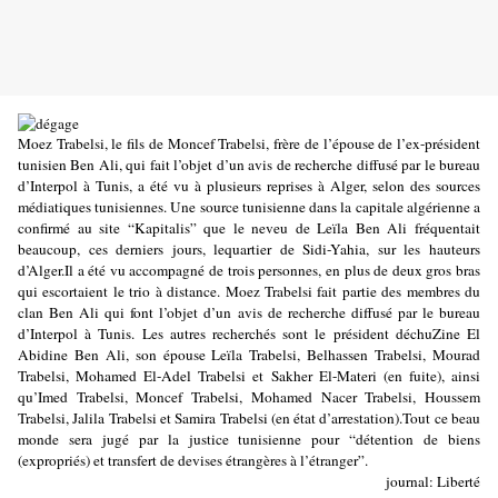
Moez Trabelsi, le fils de Moncef Trabelsi, frère de l’épouse de l’ex-président
tunisien Ben Ali, qui fait l’objet d’un avis de recherche diffusé par le bureau
d’Interpol à Tunis, a été vu à plusieurs reprises à Alger, selon des sources
médiatiques tunisiennes. Une source tunisienne dans la capitale algérienne a
confirmé au site “Kapitalis” que le neveu de Leïla Ben Ali fréquentait
beaucoup, ces derniers jours, lequartier de Sidi-Yahia, sur les hauteurs
d’Alger.Il a été vu accompagné de trois personnes, en plus de deux gros bras
qui escortaient le trio à distance. Moez Trabelsi fait partie des membres du
clan Ben Ali qui font l’objet d’un avis de recherche diffusé par le bureau
d’Interpol à Tunis. Les autres recherchés sont le président déchuZine El
Abidine Ben Ali, son épouse Leïla Trabelsi, Belhassen Trabelsi, Mourad
Trabelsi, Mohamed El-Adel Trabelsi et Sakher El-Materi (en fuite), ainsi
qu’Imed Trabelsi, Moncef Trabelsi, Mohamed Nacer Trabelsi, Houssem
Trabelsi, Jalila Trabelsi et Samira Trabelsi (en état d’arrestation).Tout ce beau
monde sera jugé par la justice tunisienne pour “détention de biens
(expropriés) et transfert de devises étrangères à l’étranger”.
journal: Liberté