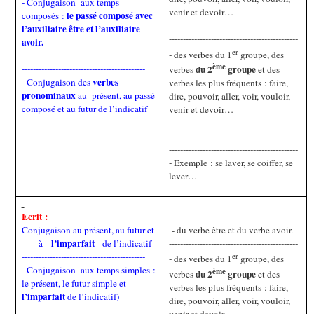
- Conjugaison
aux temps
venir et devoir…
le passé composé avec
composés :
l’auxiliaire être et l’auxiliaire
----------------------------------------------
avoir.
er
- des verbes du 1
groupe, des
ème
--------------------------------------------
du 2
groupe
verbes
et des
verbes
- Conjugaison des
verbes les plus fréquents : faire,
pronominaux
au
présent, au passé
dire, pouvoir, aller, voir, vouloir,
composé et au futur de l’indicatif
venir et devoir…
----------------------------------------------
- Exemple : se laver, se coiffer, se
lever…
Ecrit :
Conjugaison au présent, au futur et
- du verbe être et du verbe avoir.
l’imparfait
à
de l’indicatif
----------------------------------------------
--------------------------------------------
er
- des verbes du 1
groupe, des
- Conjugaison
aux temps simples :
ème
du 2
groupe
verbes
et des
le présent, le futur simple et
verbes les plus fréquents : faire,
l’imparfait
de l’indicatif)
dire, pouvoir, aller, voir, vouloir,
venir et devoir…