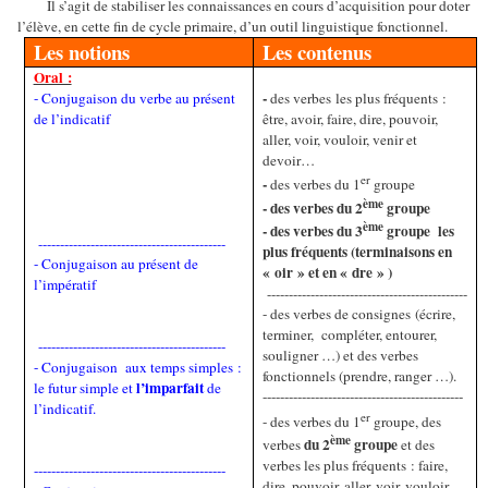
Il s’agit de stabiliser les connaissances en cours d’acquisition pour doter
l’élève, en cette fin de cycle primaire, d’un outil linguistique fonctionnel.
Les notions
Les contenus
Oral :
-
- Conjugaison du verbe au présent
des verbes les plus fréquents :
de l’indicatif
être, avoir, faire, dire, pouvoir,
aller, voir, vouloir, venir et
devoir…
er
-
des verbes du 1
groupe
ème
- des verbes du 2
groupe
ème
- des verbes du 3
groupe
les
-------------------------------------------
plus fréquents (terminaisons en
- Conjugaison au présent de
« oir » et en « dre » )
l’impératif
----------------------------------------------
- des verbes de consignes (écrire,
terminer,
compléter, entourer,
-------------------------------------------
souligner …) et des verbes
- Conjugaison
aux temps simples :
fonctionnels (prendre, ranger …).
l’imparfait
le futur simple et
de
----------------------------------------------
l’indicatif.
er
- des verbes du 1
groupe, des
ème
du 2
groupe
verbes
et des
verbes les plus fréquents : faire,
--------------------------------------------
dire, pouvoir, aller, voir, vouloir,