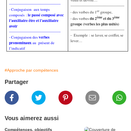
--------------------------------------------
----------------------------------------------
- Conjugaison
aux temps
er
- des verbes du 1
groupe,
le passé composé avec
composés :
ème
ème
du 2
et du 3
- des verbes
l’auxiliaire être et l’auxiliaire
groupe (verbes les plus usités)
avoir
----------------------------------------------
--------------------------------------------
-
Exemple : se laver, se coiffer, se
verbes
- Conjugaison des
lever…
pronominaux
au
présent de
l’indicatif
#Approche par compétences
Partager
Vous aimerez aussi
Compétences, objectifs