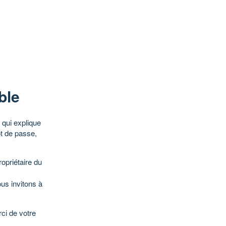
ble
qui explique
ot de passe,
opriétaire du
ous invitons à
ci de votre