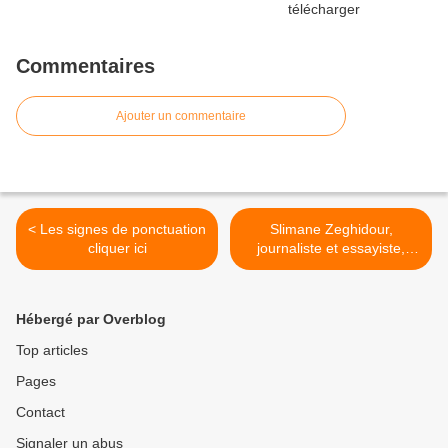
Commentaires
Ajouter un commentaire
< Les signes de ponctuation
Slimane Zeghidour,
cliquer ici
journaliste et essayiste,
rédacteur en chef à TV5
Monde >
Hébergé par Overblog
Top articles
Pages
Contact
Signaler un abus