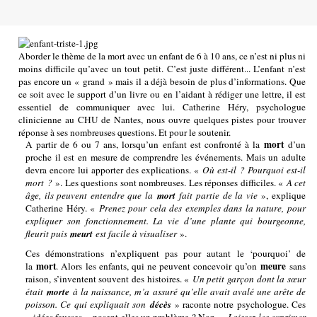
Aborder le thème de la mort avec un enfant de 6 à 10 ans, ce n’est ni plus ni
moins difficile qu’avec un tout petit. C’est juste différent... L’enfant n’est
pas encore un « grand » mais il a déjà besoin de plus d’informations. Que
ce soit avec le support d’un livre ou en l’aidant à rédiger une lettre, il est
essentiel de communiquer avec lui. Catherine Héry, psychologue
clinicienne au CHU de Nantes, nous ouvre quelques pistes pour trouver
réponse à ses nombreuses questions. Et pour le soutenir.
mort
A partir de 6 ou 7 ans, lorsqu’un enfant est confronté à la
d’un
proche il est en mesure de comprendre les événements. Mais un adulte
devra encore lui apporter des explications. «
Où est-il ? Pourquoi est-il
mort ?
». Les questions sont nombreuses. Les réponses difficiles. «
A cet
âge, ils peuvent entendre que la
mort
fait partie de la vie
», explique
Catherine Héry. «
Prenez pour cela des exemples dans la nature, pour
expliquer son fonctionnement. La vie d’une plante qui bourgeonne,
fleurit puis
meurt
est facile à visualiser
».
Ces démonstrations n’expliquent pas pour autant le ‘pourquoi’ de
mort
meure
la
. Alors les enfants, qui ne peuvent concevoir qu’on
sans
raison, s’inventent souvent des histoires. «
Un petit garçon dont la sœur
était
morte
à la naissance, m’a assuré qu’elle avait avalé une arête de
poisson. Ce qui expliquait son
décès
» raconte notre psychologue. Ces