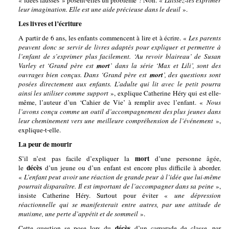
« idées fausses » posent-elles un problème ? Non. «
Laissez-les exprimer
leur imagination. Elle est une aide précieuse dans le deuil
».
Les livres et l’écriture
A partir de 6 ans, les enfants commencent à lire et à écrire. «
Les parents
peuvent donc se servir de livres adaptés pour expliquer et permettre à
l’enfant de s’exprimer plus facilement. ‘Au revoir blaireau’ de Susan
Varley et ‘Grand père est
mort
’ dans la série ‘Max et Lili’, sont des
ouvrages bien conçus. Dans ‘Grand père est
mort
’, des questions sont
posées directement aux enfants. L’adulte qui lit avec le petit pourra
ainsi les utiliser comme support
», explique Catherine Héry qui est elle-
même, l’auteur d’un ‘Cahier de Vie’ à remplir avec l’enfant. «
Nous
l’avons conçu comme un outil d’accompagnement des plus jeunes dans
leur cheminement vers une meilleure compréhension de l’événement
»,
explique-t-elle.
La peur de mourir
mort
S’il n’est pas facile d’expliquer la
d’une personne âgée,
décès
le
d’un jeune ou d’un enfant est encore plus difficile à aborder.
«
L’enfant peut avoir une réaction de grande peur à l’idée que lui-même
pourrait disparaître. Il est important de l’accompagner dans sa peine
»,
insiste Catherine Héry. Surtout pour éviter «
une dépression
réactionnelle qui se manifesterait entre autres, par une attitude de
mutisme, une perte d’appétit et de sommeil
».
décès
Cette question se pose lors du
d’un camarade de classe, par