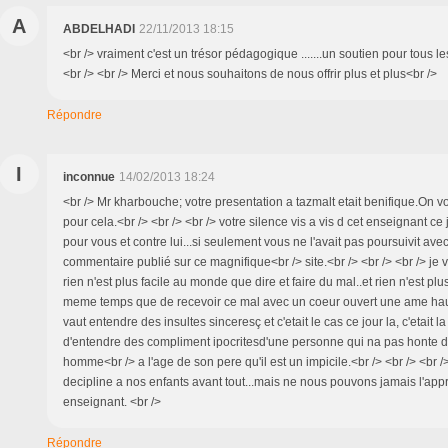
A
ABDELHADI
22/11/2013 18:15
<br /> vraiment c'est un trésor pédagogique .......un soutien pour tous l
<br /> <br /> Merci et nous souhaitons de nous offrir plus et plus<br />
Répondre
I
inconnue
14/02/2013 18:24
<br /> Mr kharbouche; votre presentation a tazmalt etait benifique.On v
pour cela.<br /> <br /> <br /> votre silence vis a vis d cet enseignant ce j
pour vous et contre lui...si seulement vous ne l'avait pas poursuivit avec
commentaire publié sur ce magnifique<br /> site.<br /> <br /> <br /> je
rien n'est plus facile au monde que dire et faire du mal..et rien n'est plus
meme temps que de recevoir ce mal avec un coeur ouvert une ame haut
vaut entendre des insultes sinceresç et c'etait le cas ce jour la, c'etait 
d'entendre des compliment ipocritesd'une personne qui na pas honte d
homme<br /> a l'age de son pere qu'il est un impicile.<br /> <br /> <br
decipline a nos enfants avant tout...mais ne nous pouvons jamais l'app
enseignant. <br />
Répondre