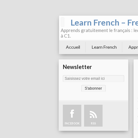
Learn French – Fr
Apprends gratuitement le français : leç
à C1.
Accueil
Learn French
Appr
Newsletter
FACEBOOK
RSS