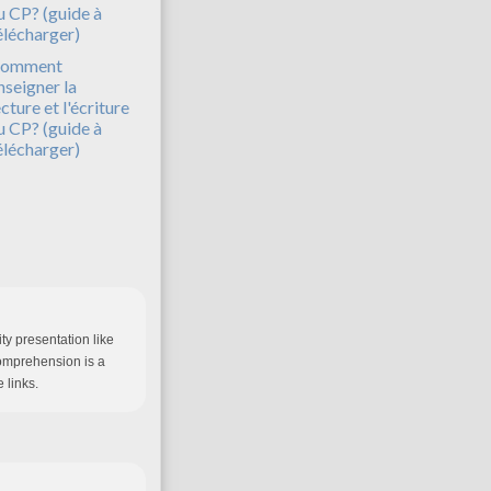
omment
nseigner la
ecture et l'écriture
u CP? (guide à
élécharger)
ty presentation like
comprehension is a
 links.