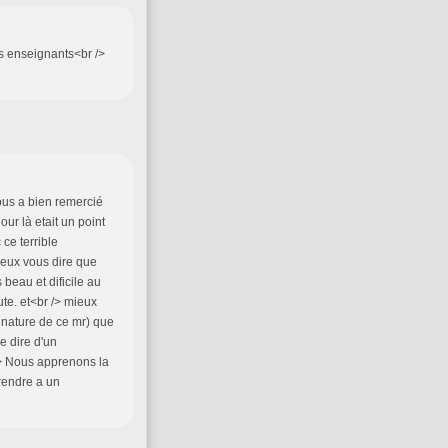
es enseignants<br />
ous a bien remercié
our là etait un point
 ce terrible
 veux vous dire que
 beau et dificile au
e. et<br /> mieux
la nature de ce mr) que
e dire d'un
 /> Nous apprenons la
rendre a un