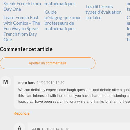
Les différents
Guide
types d'évaluation
Learn French Fast
pédagogique pour
scolaire
C
with Comics – The
professeurs de
e
Fun Way to Speak
mathématiques
l
French from Day
a
One
t
Commenter cet article
Ajouter un commentaire
M
more here
24/06/2014 14:20
We can definitely expect some tough questions and debate after a quali
this. I am interested with the content you have shared here. Listening 
topic that I have been searching for a while and thanks for sharing these
Répondre
A
ALIA
13/10/2014 18:18