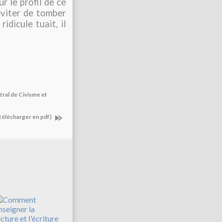
r le profil de ce
'éviter de tomber
ridicule tuait, il
éral de Civisme et
 télécharger en pdf)