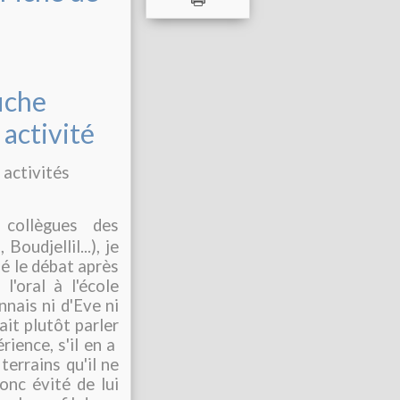
fiche
 activité
 activités
collègues des
oudjellil...), je
lé le débat après
l'oral à l'école
nais ni d'Eve ni
ait plutôt parler
ience, s'il en a
terrains qu'il ne
donc évité de lui