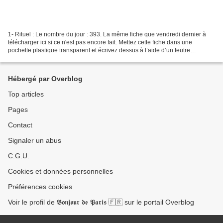
1- Rituel : Le nombre du jour : 393. La même fiche que vendredi dernier à
télécharger ici si ce n'est pas encore fait. Mettez cette fiche dans une
pochette plastique transparent et écrivez dessus à l’aide d’un feutre
effaçable. Vous utiliserez tous les...
Hébergé par Overblog
Top articles
Pages
Contact
Signaler un abus
C.G.U.
Cookies et données personnelles
Préférences cookies
Voir le profil de 𝕭𝖔𝖓𝖏𝖔𝖚𝖗 𝖉𝖊 𝕻𝖆𝖗𝖎𝖘 🇫🇷 sur le portail Overblog