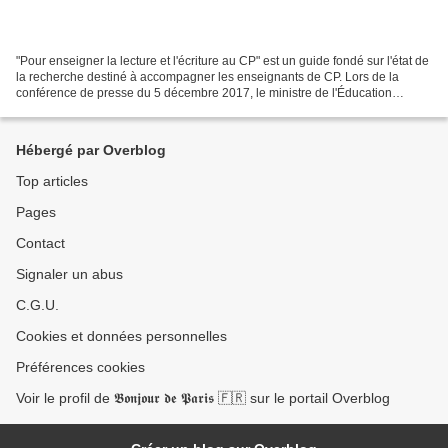
"Pour enseigner la lecture et l'écriture au CP" est un guide fondé sur l'état de
la recherche destiné à accompagner les enseignants de CP. Lors de la
conférence de presse du 5 décembre 2017, le ministre de l'Éducation
nationale a annoncé la mise à disposition...
Hébergé par Overblog
Top articles
Pages
Contact
Signaler un abus
C.G.U.
Cookies et données personnelles
Préférences cookies
Voir le profil de 𝕭𝖔𝖓𝖏𝖔𝖚𝖗 𝖉𝖊 𝕻𝖆𝖗𝖎𝖘 🇫🇷 sur le portail Overblog