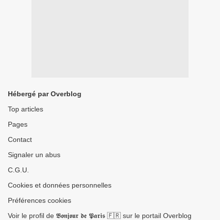
Hébergé par Overblog
Top articles
Pages
Contact
Signaler un abus
C.G.U.
Cookies et données personnelles
Préférences cookies
Voir le profil de 𝕭𝖔𝖓𝖏𝖔𝖚𝖗 𝖉𝖊 𝕻𝖆𝖗𝖎𝖘 🇫🇷 sur le portail Overblog