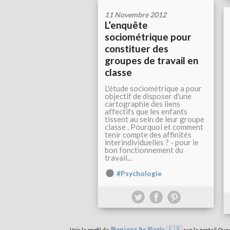
11 Novembre 2012
L’enquête
sociométrique pour
constituer des
groupes de travail en
classe
L'étude sociométrique a pour
objectif de disposer d'une
cartographie des liens
affectifs que les enfants
tissent au sein de leur groupe
classe . Pourquoi et comment
tenir compte des affinités
interindividuelles ? - pour le
bon fonctionnement du
travail...
#Psychologie
𝕭𝖔𝖓𝖏𝖔𝖚𝖗 𝖉𝖊 𝕻𝖆𝖗𝖎𝖘 🇫🇷
Voir le profil de
sur le portail Ove