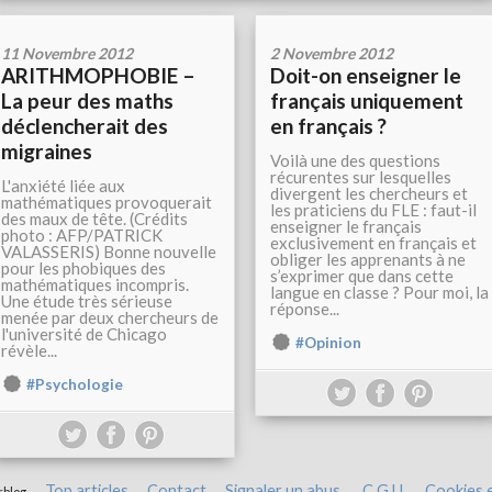
11 Novembre 2012
2 Novembre 2012
ARITHMOPHOBIE –
Doit-on enseigner le
La peur des maths
français uniquement
déclencherait des
en français ?
migraines
Voilà une des questions
récurentes sur lesquelles
L'anxiété liée aux
divergent les chercheurs et
mathématiques provoquerait
les praticiens du FLE : faut-il
des maux de tête. (Crédits
enseigner le français
photo : AFP/PATRICK
exclusivement en français et
VALASSERIS) Bonne nouvelle
obliger les apprenants à ne
pour les phobiques des
s’exprimer que dans cette
mathématiques incompris.
langue en classe ? Pour moi, la
Une étude très sérieuse
réponse...
menée par deux chercheurs de
l'université de Chicago
#Opinion
révèle...
#Psychologie
Top articles
Contact
Signaler un abus
C.G.U.
Cookies 
rblog