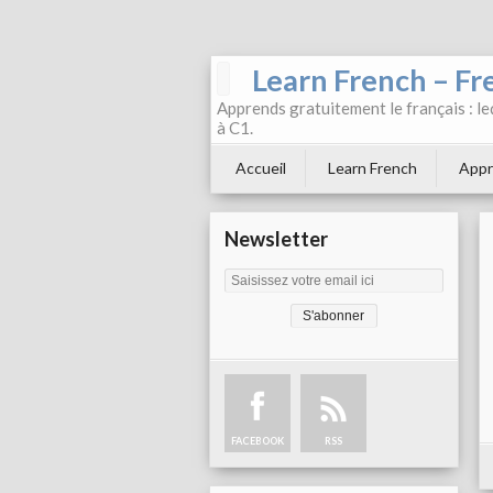
Learn French – Fr
Apprends gratuitement le français : leç
à C1.
Accueil
Learn French
Appr
Newsletter
FACEBOOK
RSS