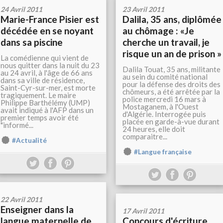
24 Avril 2011
23 Avril 2011
Marie-France Pisier est
Dalila, 35 ans, diplômée
décédée en se noyant
au chômage : «Je
dans sa piscine
cherche un travail, je
risque un an de prison »
La comédienne qui vient de
nous quitter dans la nuit du 23
Dalila Touat, 35 ans, militante
au 24 avril, à l'âge de 66 ans
au sein du comité national
dans sa ville de résidence,
pour la défense des droits des
Saint-Cyr-sur-mer, est morte
chômeurs, a été arrêtée par la
tragiquement. Le maire
police mercredi 16 mars à
Philippe Barthélémy (UMP)
Mostaganem, à l'Ouest
avait indiqué à l'AFP dans un
d'Algérie. Interrogée puis
premier temps avoir été
placée en garde-à-vue durant
"informé...
24 heures, elle doit
comparaitre...
#Actualité
#Langue française
22 Avril 2011
Enseigner dans la
17 Avril 2011
langue maternelle de
Concours d'écriture