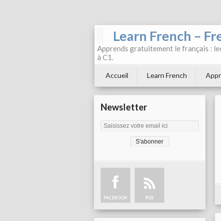
Learn French – Fr
Apprends gratuitement le français : leç
à C1.
Accueil
Learn French
Appr
Newsletter
FACEBOOK
RSS