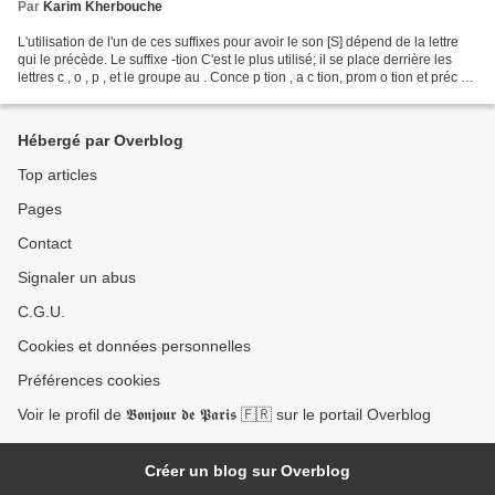
Par
Karim Kherbouche
L'utilisation de l'un de ces suffixes pour avoir le son [S] dépend de la lettre
qui le précède. Le suffixe -tion C'est le plus utilisé; il se place derrière les
lettres c , o , p , et le groupe au . Conce p tion , a c tion, prom o tion et préc au
tion....
Hébergé par Overblog
Top articles
Pages
Contact
Signaler un abus
C.G.U.
Cookies et données personnelles
Préférences cookies
Voir le profil de 𝕭𝖔𝖓𝖏𝖔𝖚𝖗 𝖉𝖊 𝕻𝖆𝖗𝖎𝖘 🇫🇷 sur le portail Overblog
Créer un blog sur Overblog