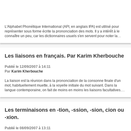
L'Alphabet Phonétique International (API, en anglais IPA) est utilisé pour
représenter sous forme écrite la prononciation des mots. Il y a intérêt à le
connaître un peu, car les dictionnaires usuels s'en servent pour noter la
prononciation des mots. Voici...
Les liaisons en français. Par Karim Kherbouche
Publié le 12/09/2007 à 14:11
Par
Karim Kherbouche
La liaison est la réunion dans la prononciation de la consonne finale d'un
mot, habituellement muette, à la voyelle initiale du mot suivant. Dans la
langue contemporaine, on fait de moins en moins les liaisons facultatives.
Dans certains milieux, elles...
Les terminaisons en -tion, -ssion, -sion, cion ou
-xion.
Publié le 08/09/2007 à 13:11