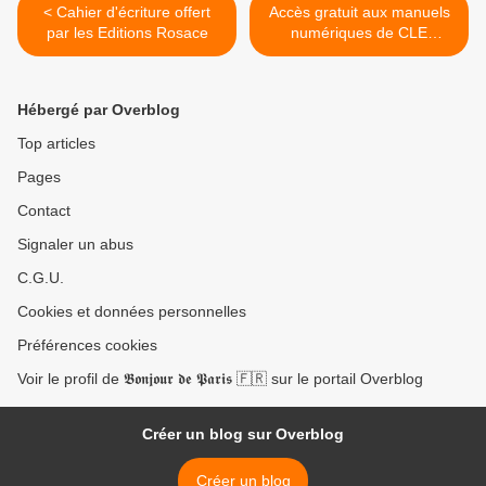
< Cahier d'écriture offert
Accès gratuit aux manuels
par les Editions Rosace
numériques de CLE
International >
Hébergé par Overblog
Top articles
Pages
Contact
Signaler un abus
C.G.U.
Cookies et données personnelles
Préférences cookies
Voir le profil de 𝕭𝖔𝖓𝖏𝖔𝖚𝖗 𝖉𝖊 𝕻𝖆𝖗𝖎𝖘 🇫🇷 sur le portail Overblog
Créer un blog sur Overblog
Créer un blog