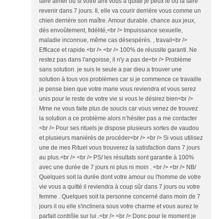
faire aimer ou si votre ami vous a quitté je peux le ou la faire
revenir dans 7 jours. Il, elle va courir derrière vous comme un
chien derrière son maître. Amour durable. chance aux jeux,
dés envoûtement, fidélité,<br /> Impuissance sexuelle,
maladie inconnue, même cas désespérés. , travail<br />
Efficace et rapide.<br /> <br /> 100% de réussite garanti. Ne
restez pas dans l'angoisse, il n'y a pas de<br /> Problème
sans solution. je suis le seule a par dieu a trouver une
solution à tous vos problèmes car si je commence ce travaille
je pense bien que votre marie vous reviendra et vous serez
unis pour le reste de votre vie si vous le désirez bien<br />
Mme ne vous faite plus de soucis car vous venez de trouvez
la solution a ce problème alors n’hésiter pas a me contacter
<br /> Pour ses rituels je dispose plusieurs sortes de vaudou
et plusieurs maniérés de procéder<br /> <br /> Si vous utilisez
une de mes Rituel vous trouverez la satisfaction dans 7 jours
au plus.<br /> <br /> PS/ les résultats sont garantie à 100%
avec une durée de 7 jours ni plus ni moin . <br /> <br /> NB/
Quelques soit la durée dont votre amour ou l'homme de votre
vie vous a quitté il reviendra à coup sûr dans 7 jours ou votre
femme . Quelques soit la personne concerné dans moin de 7
jours il ou elle s'inclinera sous votre charme et vous aurez le
parfait contrôle sur lui .<br /> <br /> Donc pour le moment je