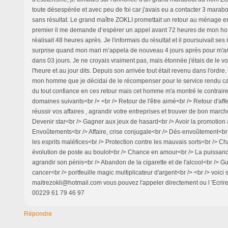
toute désespérée et avec peu de foi car j'avais eu a contacter 3 marabo
sans résultat. Le grand maître ZOKLI promettait un retour au ménage en
premier il me demande d’espérer un appel avant 72 heures de mon ho
réalisait 48 heures après. Je l'informais du résultat et il poursuivait ses
surprise quand mon mari m’appela de nouveau 4 jours après pour m'a
dans 03 jours. Je ne croyais vraiment pas, mais étonnée j'étais de le voi
l'heure et au jour dits. Depuis son arrivée tout était revenu dans l'ordre. 
mon homme que je décidai de le récompenser pour le service rendu car a
du tout confiance en ces retour mais cet homme m'a montré le contraire.i
domaines suivants<br /> <br /> Retour de l'être aimé<br /> Retour d'affe
réussir vos affaires , agrandir votre entreprises et trouver de bon march
Devenir star<br /> Gagner aux jeux de hasard<br /> Avoir la promotion a
Envoûtements<br /> Affaire, crise conjugale<br /> Dés-envoûtement<br 
les esprits maléfices<br /> Protection contre les mauvais sorts<br /> C
évolution de poste au boulot<br /> Chance en amour<br /> La puissanc
agrandir son pénis<br /> Abandon de la cigarette et de l'alcool<br /> Gu
cancer<br /> portfeuille magic multiplicateur d'argent<br /> <br /> voici
maitrezokli@hotmail.com vous pouvez l'appeler directement ou l 'Ecrir
00229 61 79 46 97
Répondre