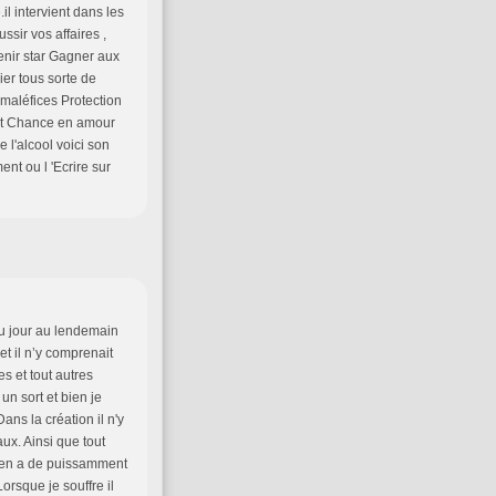
l intervient dans les
ssir vos affaires ,
enir star Gagner aux
ier tous sorte de
 maléfices Protection
lot Chance en amour
 l'alcool voici son
nt ou l 'Ecrire sur
du jour au lendemain
et il n’y comprenait
es et tout autres
 un sort et bien je
ans la création il n'y
ux. Ainsi que tout
 y en a de puissamment
rsque je souffre il