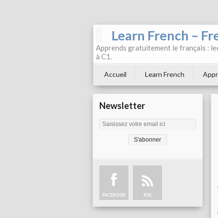
Learn French – Fr
Apprends gratuitement le français : leç
à C1.
Accueil
Learn French
Appr
Newsletter
FACEBOOK
RSS