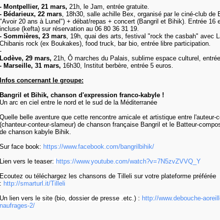
- Montpellier, 21 mars,
21h, le Jam, entrée gratuite.
- Bédarieux, 22 mars
, 18h30, salle achille Bex, organisé par le ciné-club de 
"Avoir 20 ans à Lunel") + débat/repas + concert (Bangril et Bihik). Entrée 16 
incluse (kefta) sur réservation au 06 80 36 31 19.
- Sommières, 23 mars
, 19h, quai des arts, festival "rock the casbah" avec 
Chibanis rock (ex Boukakes), food truck, bar bio, entrée libre participation.
-
Lodève, 29 mars,
21h, Ô marches du Palais, sublime espace culturel, entrée
- Marseille, 31 mars,
16h30, Institut berbère, entrée 5 euros.
Infos concernant le groupe:
Bangril et Bihik, chanson d'expression franco-kabyle !
Un arc en ciel entre le nord et le sud de la Méditerranée
Quelle belle aventure que cette rencontre amicale et artistique entre l'auteur-
(chanteur-conteur-slameur) de chanson française Bangril et le Batteur-compos
de chanson kabyle Bihik.
Sur face book:
https://www.facebook.
com/bangrilbihik/
Lien vers le teaser:
https://www.youtube.
com/watch?v=7N5zvZVVQ_Y
Ecoutez ou téléchargez les chansons de Tilleli sur votre plateforme préférée
:
http://smarturl.it/Tilleli
Un lien vers le site (bio, dossier de presse .etc.)
:
http://www.debouche-
aoreil
naufrages-2/