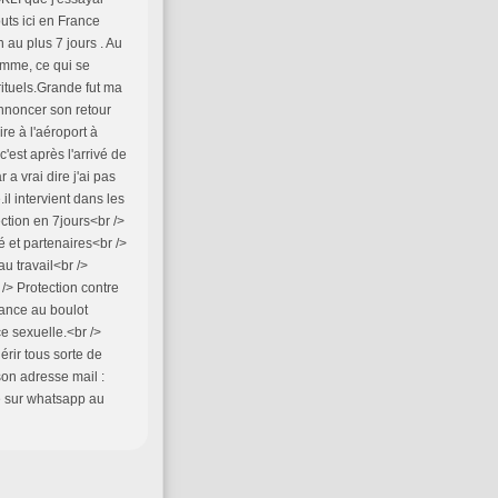
uts ici en France
 au plus 7 jours . Au
mme, ce qui se
 rituels.Grande fut ma
nnoncer son retour
re à l'aéroport à
c'est après l'arrivé de
 vrai dire j'ai pas
l intervient dans les
ction en 7jours<br />
é et partenaires<br />
u travail<br />
/> Protection contre
hance au boulot
e sexuelle.<br />
érir tous sorte de
 son adresse mail :
e sur whatsapp au