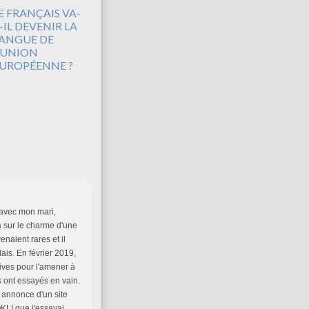
E FRANÇAIS VA-
-IL DEVENIR LA
ANGUE DE
'UNION
UROPÉENNE ?
 avec mon mari,
ba sur le charme d'une
naient rares et il
ais. En février 2019,
tives pour l'amener à
s ont essayés en vain.
s annonce d'un site
KLI que j'essayai