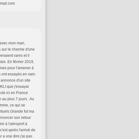
gmail.com
 avec mon mari,
ba sur le charme d'une
naient rares et il
ais. En février 2019,
tives pour l'amener à
s ont essayés en vain.
s annonce d'un site
KLI que j'essayai
uts ici en France
 au plus 7 jours . Au
mme, ce qui se
 rituels.Grande fut ma
nnoncer son retour
re à l'aéroport à
c'est après l'arrivé de
 vrai dire j'ai pas