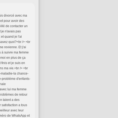
ais divorcé avec ma
net pour avoir des
illé de contacter un
 je n'avais pas
et quand je l'ai
 savez quoi?<br /> <br
 revienne. Et j'ai
urs à suivre ma femme
 moi en plus de ça
finis et je suis en
ans ma vie.<br /> <br
e-maladie-la chance-
e-problème d'enfants-
naie
rt avec lui ma femme
s problèmes de retour
on talent a des
 satisfaction a tous
eilleur avec leur
numéro de WhatsApp et