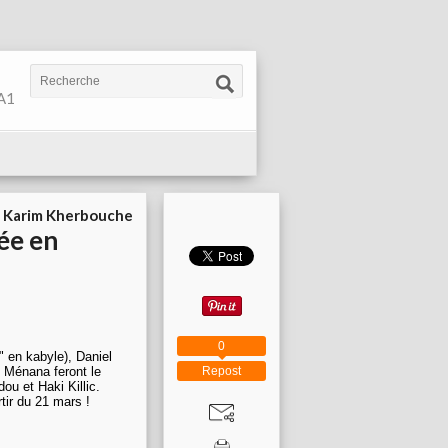
 A1
r
Karim Kherbouche
ée en
0
é" en kabyle), Daniel
Repost
 Ménana feront le
u et Haki Killic.
tir du 21 mars !