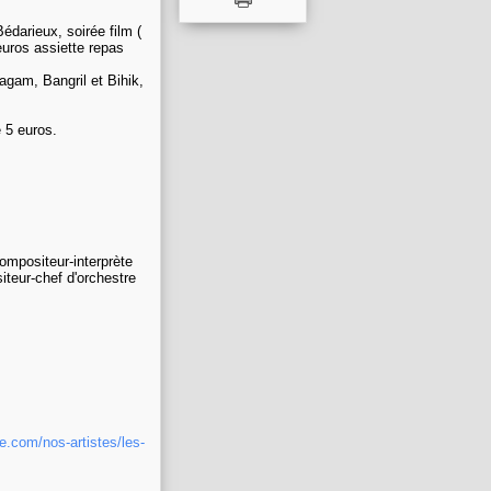
Bédarieux, soirée film (
euros assiette repas
Lagam, Bangril et Bihik,
 5 euros.
compositeur-
interprète
iteur-chef d'orchestre
le.com/nos-artistes/les-