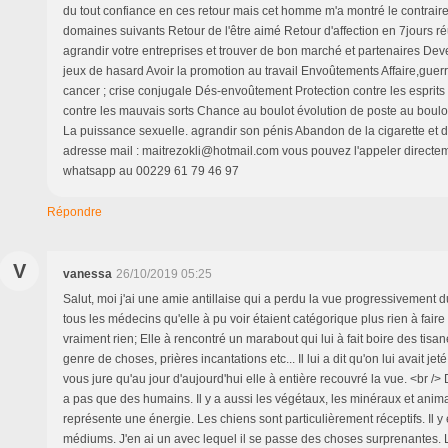
du tout confiance en ces retour mais cet homme m'a montré le contraire.i
domaines suivants Retour de l'être aimé Retour d'affection en 7jours réu
agrandir votre entreprises et trouver de bon marché et partenaires Dev
jeux de hasard Avoir la promotion au travail Envoûtements Affaire,guerr
cancer ; crise conjugale Dés-envoûtement Protection contre les esprits
contre les mauvais sorts Chance au boulot évolution de poste au bou
La puissance sexuelle. agrandir son pénis Abandon de la cigarette et de
adresse mail : maitrezokli@hotmail.com vous pouvez l'appeler directeme
whatsapp au 00229 61 79 46 97
Répondre
V
vanessa
26/10/2019 05:25
Salut, moi j'ai une amie antillaise qui a perdu la vue progressivement 
tous les médecins qu'elle à pu voir étaient catégorique plus rien à faire 
vraiment rien; Elle à rencontré un marabout qui lui à fait boire des tisan
genre de choses, prières incantations etc... Il lui a dit qu'on lui avait jeté
vous jure qu'au jour d'aujourd'hui elle à entière recouvré la vue. <br /> D
a pas que des humains. Il y a aussi les végétaux, les minéraux et anima
représente une énergie. Les chiens sont particulièrement réceptifs. Il
médiums. J'en ai un avec lequel il se passe des choses surprenantes. Lo