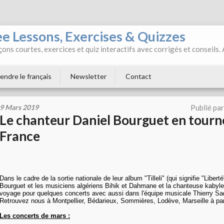
ee Lessons, Exercises & Quizzes
ons courtes, exercices et quiz interactifs avec corrigés et conseils.
endre le français
Newsletter
Contact
9 Mars 2019
Publié pa
Le chanteur Daniel Bourguet en tourn
France
Dans le cadre de la sortie nationale de leur album "Tilleli" (qui signifie "Libert
Bourguet et les musiciens algériens Bihik et Dahmane et la chanteuse kabyle
voyage pour quelques concerts avec aussi dans l'équipe musicale Thierry Sado
Retrouvez nous à Montpellier, Bédarieux, Sommières, Lodève, Marseille à par
Les concerts de mars :