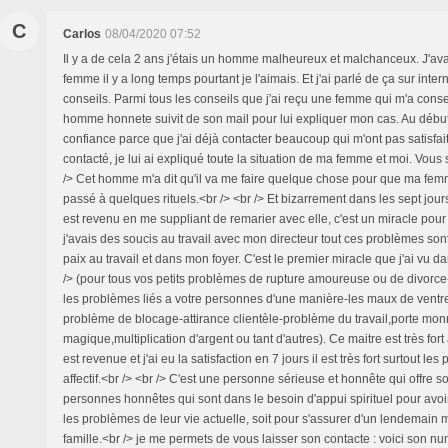
C
Carlos
08/04/2020 07:52
Il y a de cela 2 ans j'étais un homme malheureux et malchanceux. J'av
femme il y a long temps pourtant je l'aimais. Et j'ai parlé de ça sur inter
conseils. Parmi tous les conseils que j'ai reçu une femme qui m'a conse
homme honnete suivit de son mail pour lui expliquer mon cas. Au début
confiance parce que j'ai déjà contacter beaucoup qui m'ont pas satisfait 
contacté, je lui ai expliqué toute la situation de ma femme et moi. Vous
/> Cet homme m'a dit qu'il va me faire quelque chose pour que ma femme
passé à quelques rituels.<br /> <br /> Et bizarrement dans les sept jo
est revenu en me suppliant de remarier avec elle, c'est un miracle pour
j'avais des soucis au travail avec mon directeur tout ces problèmes sont 
paix au travail et dans mon foyer. C'est le premier miracle que j'ai vu d
/> (pour tous vos petits problèmes de rupture amoureuse ou de divorc
les problèmes liés a votre personnes d'une manière-les maux de ventr
problème de blocage-attirance clientèle-problème du travail,porte mon
magique,multiplication d'argent ou tant d'autres). Ce maitre est très fo
est revenue et j'ai eu la satisfaction en 7 jours il est très fort surtout le
affectif.<br /> <br /> C'est une personne sérieuse et honnête qui offre s
personnes honnêtes qui sont dans le besoin d'appui spirituel pour avoir
les problèmes de leur vie actuelle, soit pour s'assurer d'un lendemain m
famille.<br /> je me permets de vous laisser son contacte : voici son 