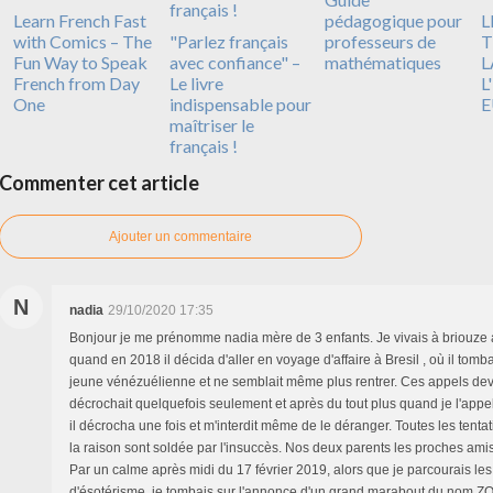
Learn French Fast
pédagogique pour
L
with Comics – The
"Parlez français
professeurs de
T
Fun Way to Speak
avec confiance" –
mathématiques
L
French from Day
Le livre
L
One
indispensable pour
E
maîtriser le
français !
Commenter cet article
Ajouter un commentaire
N
nadia
29/10/2020 17:35
Bonjour je me prénomme nadia mère de 3 enfants. Je vivais à briouze
quand en 2018 il décida d'aller en voyage d'affaire à Bresil , où il tom
jeune vénézuélienne et ne semblait même plus rentrer. Ces appels deve
décrochait quelquefois seulement et après du tout plus quand je l'appel
il décrocha une fois et m'interdit même de le déranger. Toutes les tenta
la raison sont soldée par l'insuccès. Nos deux parents les proches ami
Par un calme après midi du 17 février 2019, alors que je parcourais le
d'ésotérisme, je tombais sur l'annonce d'un grand marabout du nom ZO