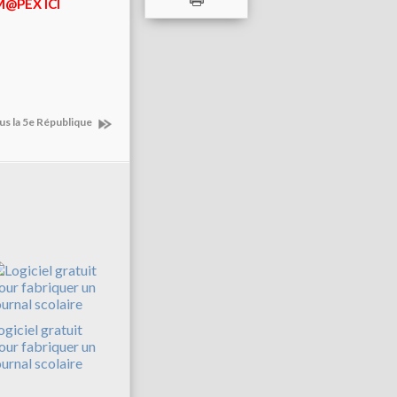
M@PEX ICI
us la 5e République
ogiciel gratuit
our fabriquer un
ournal scolaire