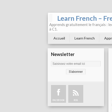
Learn French – Fr
Apprends gratuitement le français : leç
à C1.
Accueil
Learn French
Appr
Newsletter
FACEBOOK
RSS