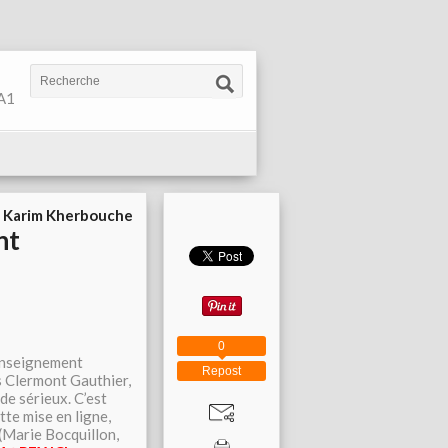
 A1
r
Karim Kherbouche
nt
0
’Enseignement
Repost
ns Clermont Gauthier,
de sérieux. C’est
te mise en ligne,
 (Marie Bocquillon,