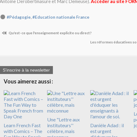
Antoine Derobertmasure et Marc Demeuse).
Accéder au site FOR
,
#Pédagogie
#Education nationale France
Qu'est-ce que l'enseignement explicite ou direct?
Les réformes éducatives so
S'inscrire à la newsletter
Vous aimerez aussi :
L
Une "Lettre aux
p
Learn French Fast
instituteurs''
Danièle Adad : il
j
with Comics – The
célèbre, mais
est urgent
Fun Way to Speak
méconnue
d'éduquer les