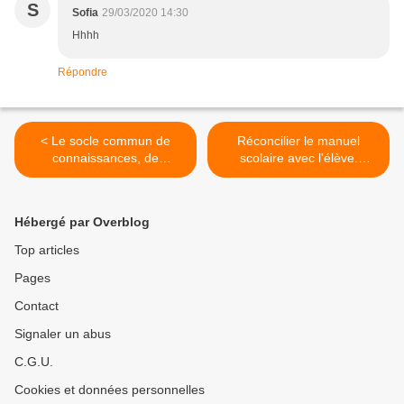
S
Sofia
29/03/2020 14:30
Hhhh
Répondre
< Le socle commun de
Réconcilier le manuel
connaissances, de
scolaire avec l'élève.
compétences et de culture
Contribution de Karim
Kherbouche publiée dans le
quotidien El Watan >
Hébergé par Overblog
Top articles
Pages
Contact
Signaler un abus
C.G.U.
Cookies et données personnelles