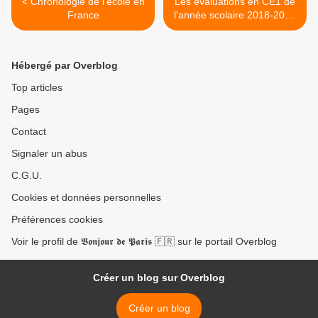
< Chronologie de l'école en
Les évaluations en CE1 de
France
l'année scolaire 2018-2019
>
Hébergé par Overblog
Top articles
Pages
Contact
Signaler un abus
C.G.U.
Cookies et données personnelles
Préférences cookies
Voir le profil de 𝕭𝖔𝖓𝖏𝖔𝖚𝖗 𝖉𝖊 𝕻𝖆𝖗𝖎𝖘 🇫🇷 sur le portail Overblog
Créer un blog sur Overblog
Créer un blog