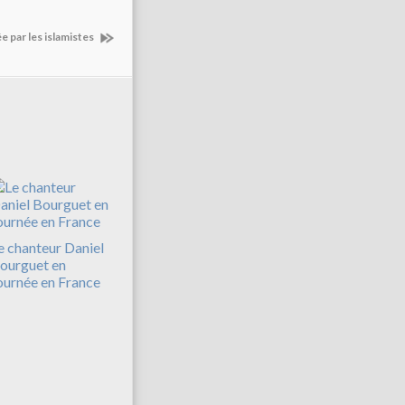
e par les islamistes
e chanteur Daniel
ourguet en
ournée en France