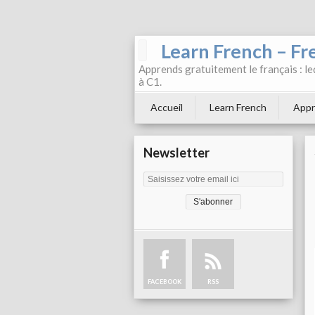
Learn French – Fr
Apprends gratuitement le français : leç
à C1.
Accueil
Learn French
Appr
Newsletter
FACEBOOK
RSS