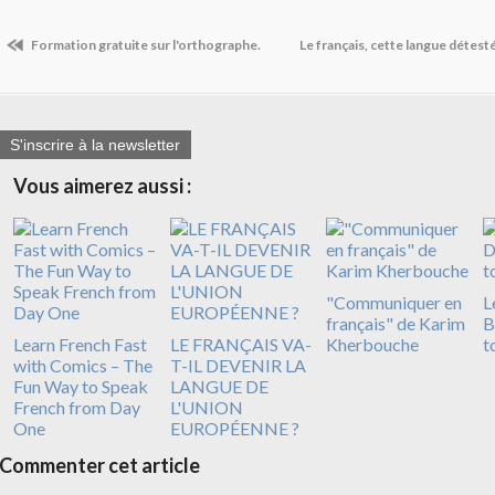
Formation gratuite sur l'orthographe.
Le français, cette langue détesté
S'inscrire à la newsletter
Vous aimerez aussi :
"Communiquer en
L
français" de Karim
B
Learn French Fast
LE FRANÇAIS VA-
Kherbouche
t
with Comics – The
T-IL DEVENIR LA
Fun Way to Speak
LANGUE DE
French from Day
L'UNION
One
EUROPÉENNE ?
Commenter cet article