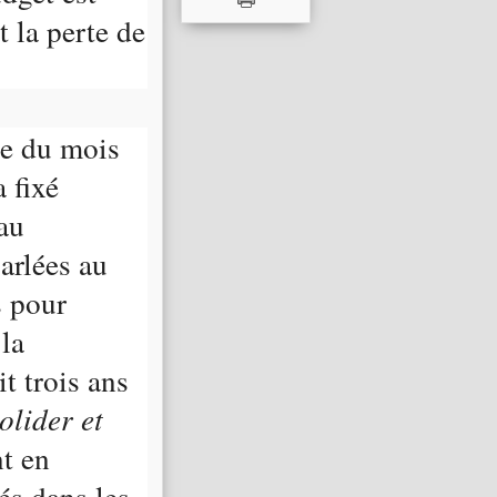
t la perte de
ie du mois
 fixé
au
arlées au
 pour
 la
t trois ans
olider et
t en
és dans les