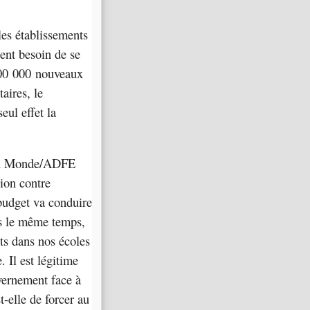
les établissements
ient besoin de se
 300 000 nouveaux
aires, le
eul effet la
s du Monde/ADFE
sion contre
budget va conduire
ns le même temps,
ts dans nos écoles
 Il est légitime
vernement face à
-elle de forcer au