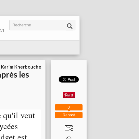
 A1
r
Karim Kherbouche
après les
0
qu'il veut
Repost
lycées
udget est