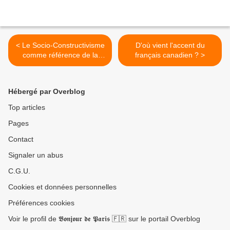
< Le Socio-Constructivisme
D'où vient l'accent du
comme référence de la
français canadien ? >
pédagogie moodle
Hébergé par Overblog
Top articles
Pages
Contact
Signaler un abus
C.G.U.
Cookies et données personnelles
Préférences cookies
Voir le profil de 𝕭𝖔𝖓𝖏𝖔𝖚𝖗 𝖉𝖊 𝕻𝖆𝖗𝖎𝖘 🇫🇷 sur le portail Overblog