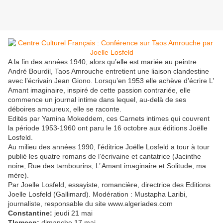
A la fin des années 1940, alors qu’elle est mariée au peintre
André Bourdil, Taos Amrouche entretient une liaison clandestine
avec l’écrivain Jean Giono. Lorsqu’en 1953 elle achève d’écrire L’
Amant imaginaire, inspiré de cette passion contrariée, elle
commence un journal intime dans lequel, au-delà de ses
déboires amoureux, elle se raconte.
Edités par Yamina Mokeddem, ces Carnets intimes qui couvrent
la période 1953-1960 ont paru le 16 octobre aux éditions Joëlle
Losfeld.
Au milieu des années 1990, l’éditrice Joëlle Losfeld a tour à tour
publié les quatre romans de l’écrivaine et cantatrice (Jacinthe
noire, Rue des tambourins, L’ Amant imaginaire et Solitude, ma
mère).
Par Joelle Losfeld, essayiste, romancière, directrice des Editions
Joelle Losfeld (Gallimard). Modération : Mustapha Laribi,
journaliste, responsable du site www.algeriades.com
Constantine:
jeudi 21 mai
Tlemcen:
dimanche 17 mai