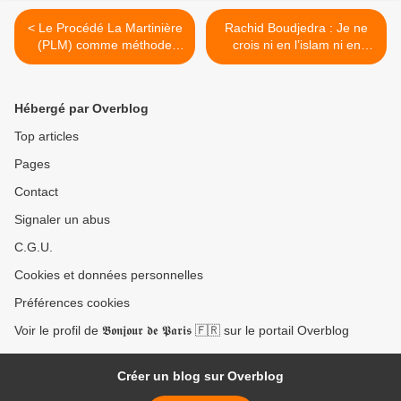
< Le Procédé La Martinière
Rachid Boudjedra : Je ne
(PLM) comme méthode
crois ni en l’islam ni en
d’enseignement de
Mohamed» >
l’orthographe en 5e AP,
dans une perspective
Hébergé par Overblog
d’approche par
compétences.
Top articles
Pages
Contact
Signaler un abus
C.G.U.
Cookies et données personnelles
Préférences cookies
Voir le profil de 𝕭𝖔𝖓𝖏𝖔𝖚𝖗 𝖉𝖊 𝕻𝖆𝖗𝖎𝖘 🇫🇷 sur le portail Overblog
Créer un blog sur Overblog