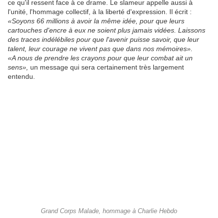
ce qu'il ressent face à ce drame. Le slameur appelle aussi à
l'unité, l'hommage collec­tif, à la liberté d'expres­sion. Il écrit :
«Soyons 66 millions à avoir la même idée, pour que leurs
cartouches d'encre à eux ne soient plus jamais vidées. Lais­sons
des traces indé­lé­biles pour que l'avenir puisse savoir, que leur
talent, leur courage ne vivent pas que dans nos mémoires».
«A nous de prendre les crayons pour que leur combat ait un
sens»,
un message qui sera certai­ne­ment très large­ment
entendu.
Grand Corps Malade, hommage à Charlie Hebdo