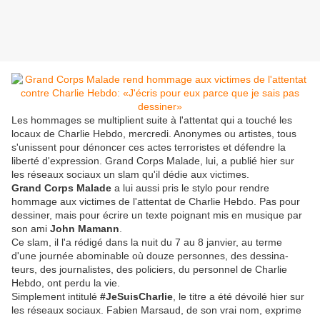
Les hommages se multi­plient suite à l'atten­tat qui a touché les
locaux de Char­lie Hebdo, mercredi. Anonymes ou artistes, tous
s'unissent pour dénon­cer ces actes terro­ristes et défendre la
liberté d'expres­sion. Grand Corps Malade, lui, a publié hier sur
les réseaux sociaux un slam qu'il dédie aux victimes.
Grand Corps Malade
a lui aussi pris le stylo pour rendre
hommage aux victimes de l'atten­tat de Char­lie Hebdo. Pas pour
dessi­ner, mais pour écrire un texte poignant mis en musique par
son ami
John Mamann
.
Ce slam, il l'a rédigé dans la nuit du 7 au 8 janvier, au terme
d'une jour­née abomi­nable où douze personnes, des dessi­na­
teurs, des jour­na­listes, des poli­ciers, du person­nel de Char­lie
Hebdo, ont perdu la vie.
Simple­ment inti­tulé
#JeSuisC­har­lie
, le titre a été dévoilé hier sur
les réseaux sociaux. Fabien Marsaud, de son vrai nom, exprime