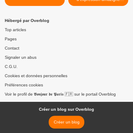
animée par Karim
Kherbouche >
Hébergé par Overblog
Top articles
Pages
Contact
Signaler un abus
C.G.U.
Cookies et données personnelles
Préférences cookies
Voir le profil de 𝕭𝖔𝖓𝖏𝖔𝖚𝖗 𝖉𝖊 𝕻𝖆𝖗𝖎𝖘 🇫🇷 sur le portail Overblog
Créer un blog sur Overblog
Créer un blog